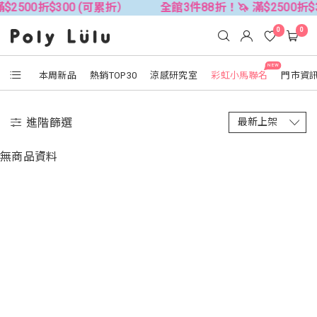
$2500折$300 (可累折）
全館3件88折！🦄 滿$2500折$
0
0
NEW
本周新品
熱銷TOP30
涼感研究室
彩虹小馬聯名
門市資
進階篩選
無商品資料