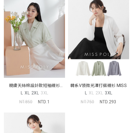
親膚天絲棉設計款短袖襯衫
韓系V領微光澤打褶襯衫 MISS
MISS
L
XL
2XL
3XL
L
XL
2XL
3XL
NT.850
NTD.1
NT.750
NTD.293