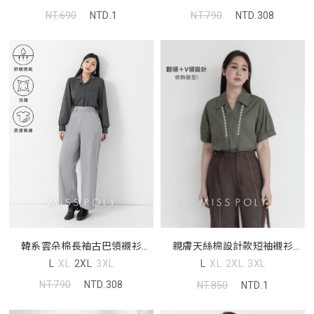
NT.690
NTD.1
NT.790
NTD.308
韓系雲朵棉長袖古巴領襯衫
親膚天絲棉設計款短袖襯衫
MISS
MISS
L
XL
2XL
3XL
L
XL
2XL
3XL
NT.790
NTD.308
NT.850
NTD.1