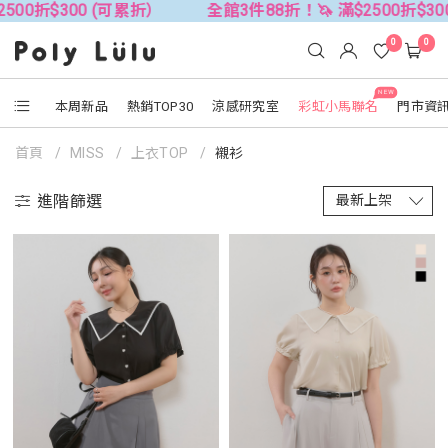
0 (可累折）
全館3件88折！🦄 滿$2500折$300 (可累折）
0
0
NEW
本周新品
熱銷TOP30
涼感研究室
彩虹小馬聯名
門市資
首頁
MISS
上衣TOP
襯衫
進階篩選