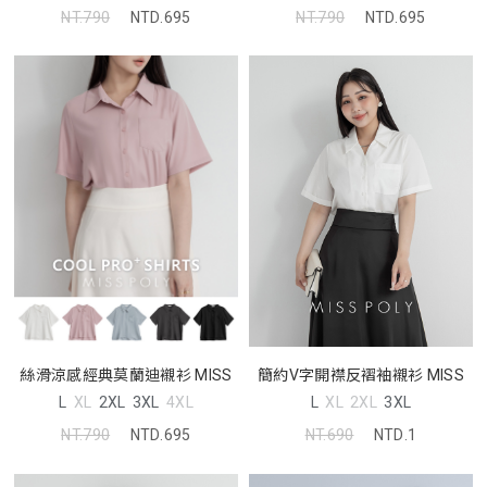
NT.790
NTD.695
NT.790
NTD.695
簡約V字開襟反褶袖襯衫 MISS
絲滑涼感經典莫蘭迪襯衫 MISS
L
XL
2XL
3XL
L
XL
2XL
3XL
4XL
NT.690
NTD.1
NT.790
NTD.695