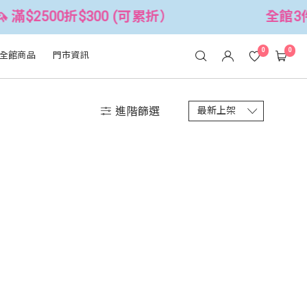
滿$2500折$300 (可累折）
全館3件8
0
0
全館商品
門市資訊
進階篩選