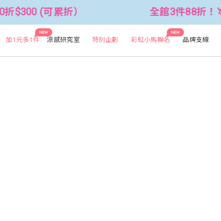
折$300 (可累折）
全館3件88折！🦄 
NEW
NEW
加1元多1件
涼感研究室
特別企劃
彩虹小馬聯名
品牌支線