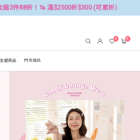
(可累折）
全館3件88折！🦄 滿$2500
0
0
全館商品
門市資訊