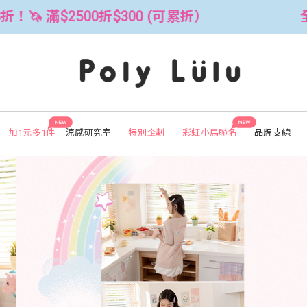
全館3件88折！🦄 滿$2500折$300 
NEW
NEW
加1元多1件
涼感研究室
特別企劃
彩虹小馬聯名
品牌支線