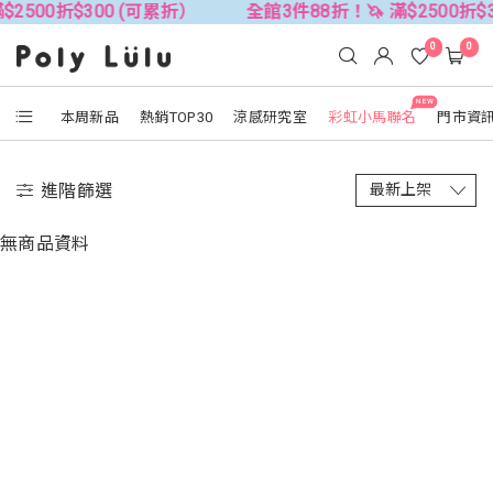
$2500折$300 (可累折）
全館3件88折！🦄 滿$2500折$
0
0
NEW
本周新品
熱銷TOP30
涼感研究室
彩虹小馬聯名
門市資
進階篩選
無商品資料