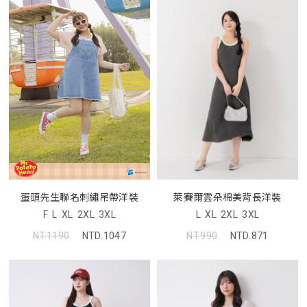
蛋頭先生聯名刺繡吊帶洋裝
萊賽爾雲朵棉美背長洋裝
F
L
XL
2XL
3XL
L
XL
2XL
3XL
NT.1190
NTD.1047
NT.990
NTD.871