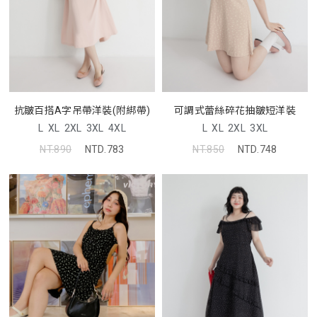
抗皺百搭A字吊帶洋裝(附綁帶)
可調式蕾絲碎花抽皺短洋裝
L
XL
2XL
3XL
4XL
L
XL
2XL
3XL
NT.890
NTD.783
NT.850
NTD.748