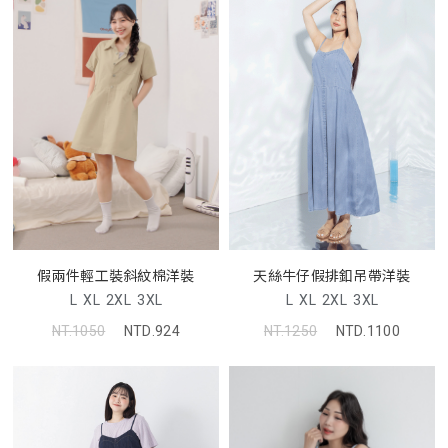
天絲牛仔假排釦吊帶洋裝
假兩件輕工裝斜紋棉洋裝
L
XL
2XL
3XL
L
XL
2XL
3XL
NT.1250
NTD.1100
NT.1050
NTD.924