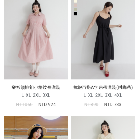
襯衫領排釦小格紋長洋裝
抗皺百搭A字吊帶洋裝(附綁帶)
L
XL
2XL
3XL
L
XL
2XL
3XL
4XL
NT.1050
NTD.924
NT.890
NTD.783