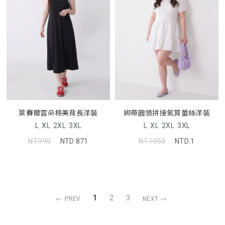
萊賽爾雲朵棉美背長洋裝
綁帶圓領拼接氣質蕾絲洋裝
L
XL
2XL
3XL
L
XL
2XL
3XL
NT.990
NTD.871
NT.1050
NTD.1
1
2
3
PREV
NEXT