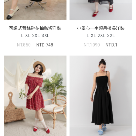
可調式蕾絲碎花抽皺短洋裝
小愛心一字領吊帶長洋裝
L
XL
2XL
3XL
L
XL
2XL
3XL
NT.850
NTD.748
NT.1090
NTD.1