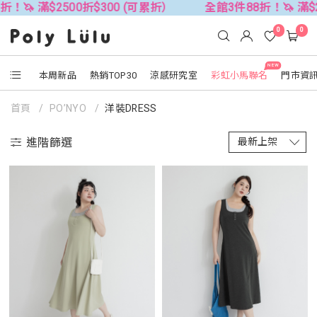
500折$300 (可累折）
全館3件88折！🦄 滿$2500折$30
0
0
NEW
本周新品
熱銷TOP30
涼感研究室
彩虹小馬聯名
門市資
首頁
PO’NYO
洋裝DRESS
進階篩選