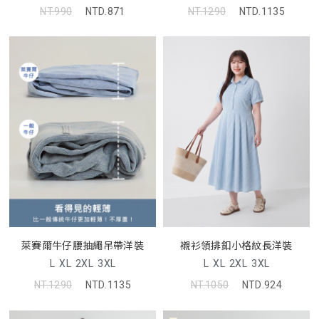
NT.990
NTD.871
NT.1290
NTD.1135
萊賽爾牛仔腰抽繩吊帶洋裝
襯衫領排釦小格紋長洋裝
L
XL
2XL
3XL
L
XL
2XL
3XL
NT.1290
NTD.1135
NT.1050
NTD.924