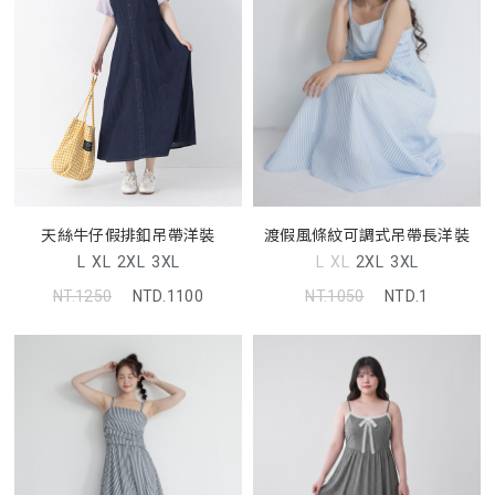
天絲牛仔假排釦吊帶洋裝
渡假風條紋可調式吊帶長洋裝
L
XL
2XL
3XL
L
XL
2XL
3XL
NT.1250
NTD.1100
NT.1050
NTD.1