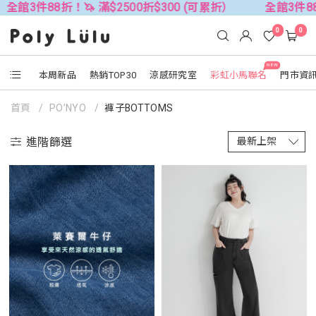
！🦄 滿$2500折$300 (可累折）
全館3件88折！🦄 滿$2
0
0
NEW
本周新品
熱銷TOP30
涼感研究室
彩虹小馬聯名
門市資
首頁
PO’NYO
褲子BOTTOMS
進階篩選