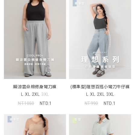
瞬涼雲朵棉修身彎刀褲
(標準型)理想百搭小彎刀牛仔褲
L
XL
2XL
3XL
L
XL
2XL
3XL
NT.1050
NTD.1
NT.990
NTD.1