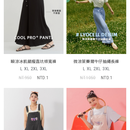
瞬涼冰肌顯瘦直坑條寬褲
微涼萊賽爾牛仔抽繩長褲
L
XL
2XL
3XL
L
XL
2XL
3XL
NT.950
NTD.1
NT.1050
NTD.1