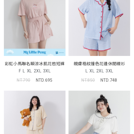
彩虹小馬聯名瞬涼冰肌花苞短褲
親膚格紋撞色花邊休閒襯衫
F
L
XL
2XL
3XL
L
XL
2XL
3XL
NT.790
NTD.695
NT.850
NTD.748