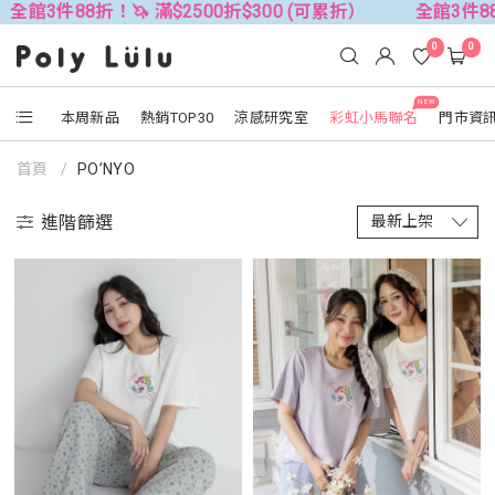
折！🦄 滿$2500折$300 (可累折）
全館3件88折！🦄 滿$
0
0
NEW
本周新品
熱銷TOP30
涼感研究室
彩虹小馬聯名
門市資
首頁
PO’NYO
進階篩選