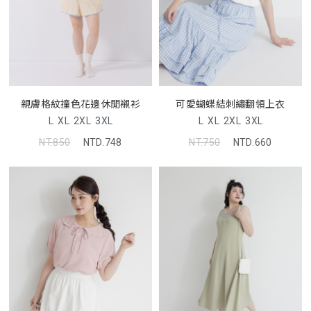
親膚格紋撞色花邊休閒襯衫
可愛蝴蝶結刺繡翻領上衣
L
XL
2XL
3XL
L
XL
2XL
3XL
NT.850
NTD.748
NT.750
NTD.660