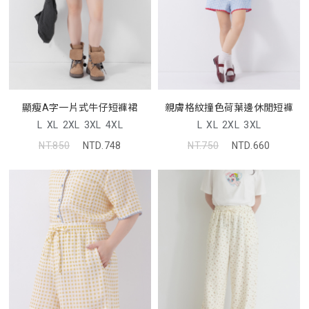
顯瘦A字一片式牛仔短褲裙
親膚格紋撞色荷葉邊休閒短褲
L
XL
2XL
3XL
4XL
L
XL
2XL
3XL
NT.850
NTD.748
NT.750
NTD.660