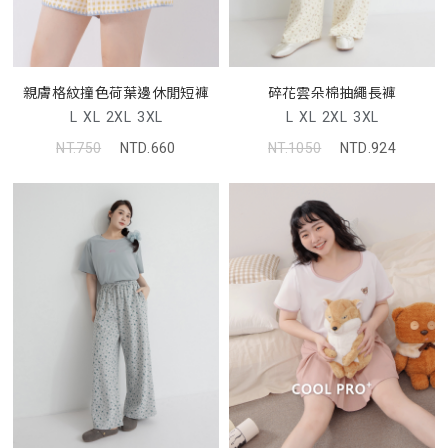
親膚格紋撞色荷葉邊休閒短褲
碎花雲朵棉抽繩長褲
L
XL
2XL
3XL
L
XL
2XL
3XL
NT.750
NTD.660
NT.1050
NTD.924