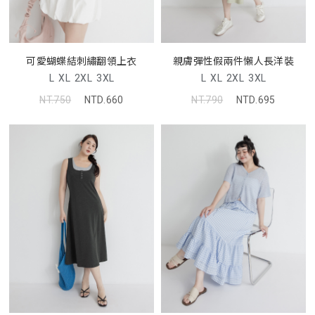
可愛蝴蝶結刺繡翻領上衣
親膚彈性假兩件懶人長洋裝
L
XL
2XL
3XL
L
XL
2XL
3XL
NT.750
NTD.660
NT.790
NTD.695