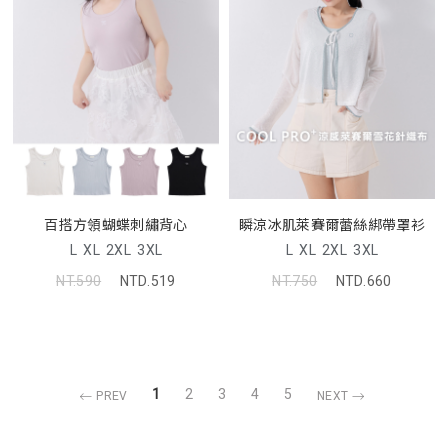
百搭方領蝴蝶刺繡背心
瞬涼冰肌萊賽爾蕾絲綁帶罩衫
L
XL
2XL
3XL
L
XL
2XL
3XL
NT.590
NTD.519
NT.750
NTD.660
1
2
3
4
5
PREV
NEXT