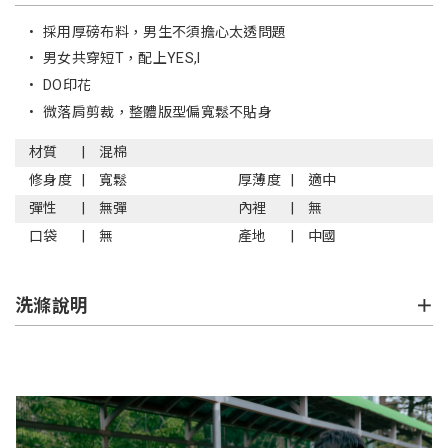
•
採用厚磅布料，男生不須擔心太透問題
•
男女共穿短T，配上YES,I
•
DO印花
•
微落肩剪裁，整體版型偏寬鬆不貼身
材質
混棉
修身度
寬鬆
厚薄度
適中
彈性
無彈
內裡
無
口袋
無
產地
中國
洗滌說明