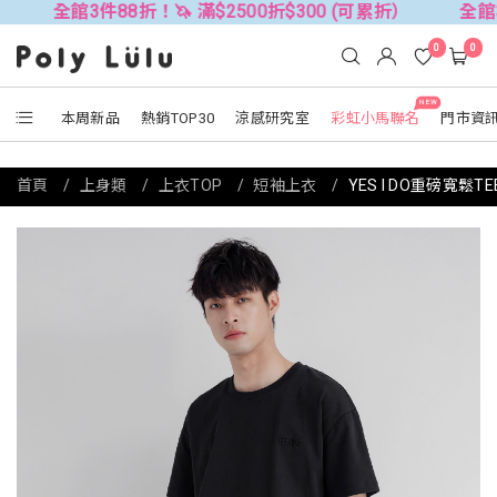
3件88折！🦄 滿$2500折$300 (可累折）
全館3件88折！
0
0
NEW
本周新品
熱銷TOP30
涼感研究室
彩虹小馬聯名
門市資
首頁
上身類
上衣TOP
短袖上衣
YES I DO重磅寬鬆TE