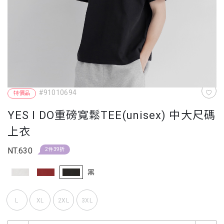
#91010694
特價品
YES I DO重磅寬鬆TEE(unisex) 中大尺碼
上衣
NT.630
2件39折
黑
L
XL
2XL
3XL