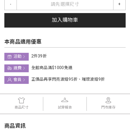
請先選擇尺寸
-
+
加入購物車
本商品適用優惠
2件39折
活動
全館商品滿$1000免運
運費
正價品再享閃亮波妞95折、璀璨波妞9折
會員
商品尺寸
試穿報告
門市庫存
商品資訊