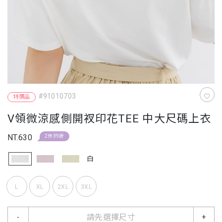
#91010703
特價品
V領微涼感側開衩印花TEE 中大尺碼上衣
NT.630
2件39折
白
L
XL
2XL
3XL
請先選擇尺寸
-
+