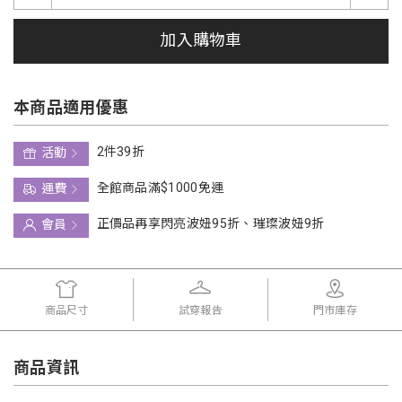
加入購物車
本商品適用優惠
2件39折
活動
全館商品滿$1000免運
運費
正價品再享閃亮波妞95折、璀璨波妞9折
會員
商品尺寸
試穿報告
門市庫存
商品資訊