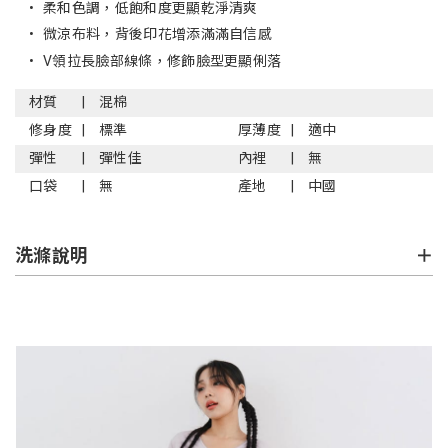
•
柔和色調，低飽和度更顯乾淨清爽
•
微涼布料，背後印花增添滿滿自信感
•
V領拉長臉部線條，修飾臉型更顯俐落
材質
混棉
修身度
標準
厚薄度
適中
彈性
彈性佳
內裡
無
口袋
無
產地
中國
洗滌說明