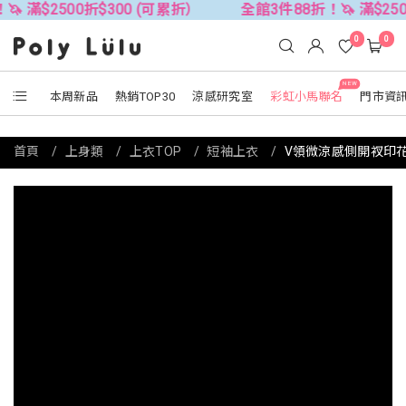
2500折$300 (可累折）
全館3件88折！🦄 滿$2500折$3
0
0
NEW
本周新品
熱銷TOP30
涼感研究室
彩虹小馬聯名
門市資
首頁
上身類
上衣TOP
短袖上衣
V領微涼感側開衩印花