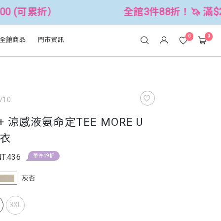
全館3件88折！🦄 滿$2500折$300 (可
0
0
全館商品
門市資訊
710
O+ 涼感液氨命定TEE MORE U
衣
NT.436
單件49折
灰杏
L
3XL