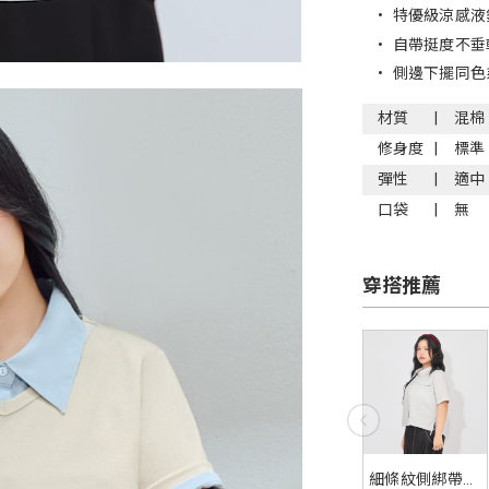
•
特優級涼感液
•
自帶挺度不垂
•
側邊下擺同色
材質
混棉
修身度
標準
彈性
適中
口袋
無
穿搭推薦
細條紋側綁帶襯