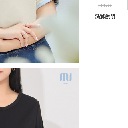
衫 MORE U 中大
NT.1090
尺碼上衣
NT.534
洗滌說明