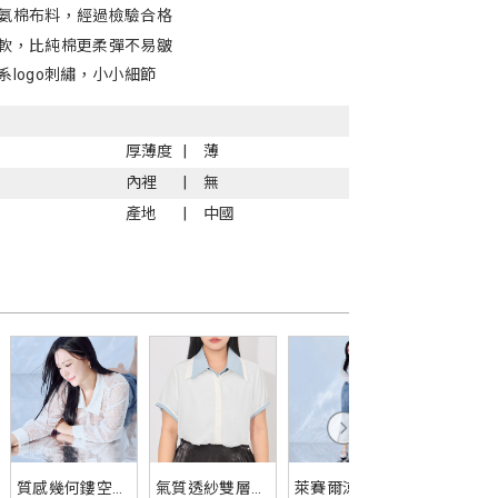
氨棉布料，經過檢驗合格
軟，比純棉更柔彈不易皺
系logo刺繡，小小細節
厚薄度
薄
內裡
無
產地
中國
質感幾何鏤空襯
氣質透紗雙層襯
萊賽爾涼感開衩
輕盈光澤