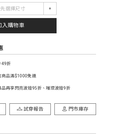
請先選擇尺寸
+
加入購物車
惠
49折
商品滿$1000免運
價品再享閃亮波妞95折、璀璨波妞9折
試穿報告
門市庫存