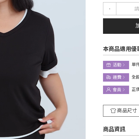
-
本商品適用優
單件
活動
全館
運費
正
會員
商品尺寸
商品資訊