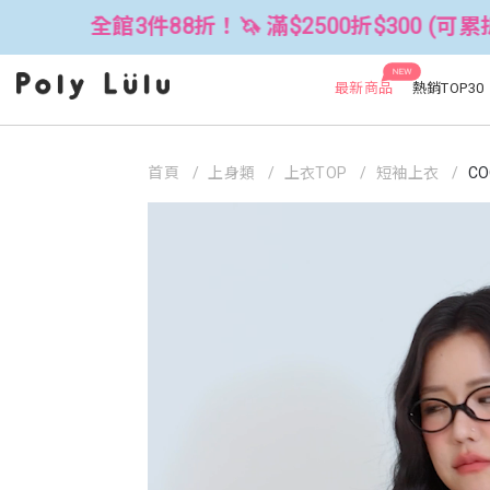
8折！🦄 滿$2500折$300 (可累折）
NEW
最新商品
熱銷TOP30
首頁
上身類
上衣TOP
短袖上衣
CO