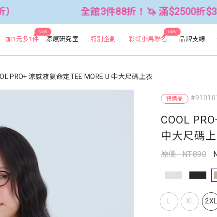
全館3件88折！🦄 滿$2500折$300 (可累折）
NEW
NEW
加1元多1件
涼感研究室
特別企劃
彩虹小馬聯名
品牌支線
OL PRO+ 涼感液氨命定TEE MORE U 中大尺碼上衣
#91010
特價品
COOL PR
中大尺碼上
原價 : NT.890
L
XL
2X