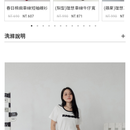
春日棉麻車線短袖襯衫
(梨型)理想車線牛仔寬
(蘋果)理想車
褲
褲
NT.690
NT.607
NT.990
NT.871
NT.990
NT.87
洗滌說明