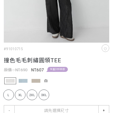
#91010715
撞色毛毛刺繡圓領TEE
原價 : NT.690
NT.607
全館3件88折
白
L
XL
2XL
3XL
請先選擇尺寸
-
+