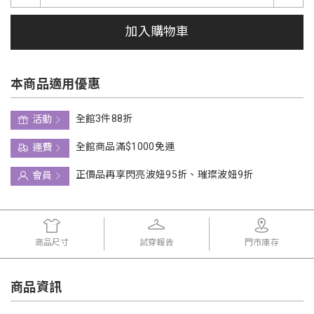
加入購物車
本商品適用優惠
全館3件88折
活動
全館商品滿$1000免運
運費
正價品再享閃亮波妞95折、璀璨波妞9折
會員
商品尺寸
試穿報告
門市庫存
商品資訊