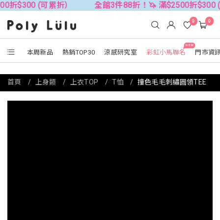
00 (可累折）
全館3件88折！🦄 滿$2500折$300 (可累折
0
0
NEW
本周新品
熱銷TOP30
涼感研究室
彩虹小馬聯名
門市資
首頁
上身類
上衣TOP
T恤
撞色毛毛刺繡圓領TEE