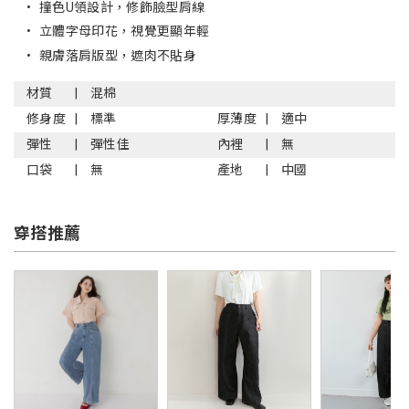
•
撞色U領設計，修飾臉型肩線
•
立體字母印花，視覺更顯年輕
•
親膚落肩版型，遮肉不貼身
材質
混棉
修身度
標準
厚薄度
適中
彈性
彈性佳
內裡
無
口袋
無
產地
中國
穿搭推薦