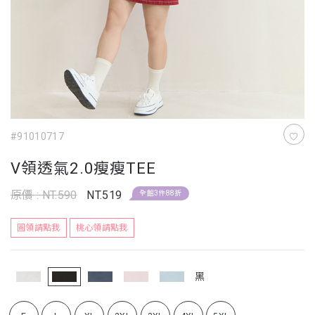
#91010717
V領透氣2.0瘦瘦TEE
原價 : NT.590
NT.519
全館3件88折
圓領請點我
桃心領請點我
黑