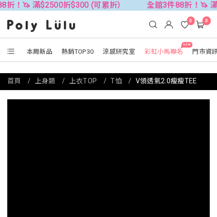
2500折$300 (可累折）
全館3件88折！🦄 滿$2500折$3
0
0
NEW
本周新品
熱銷TOP30
涼感研究室
彩虹小馬聯名
門市資
首頁
上身類
上衣TOP
T恤
V領透氣2.0瘦瘦TEE