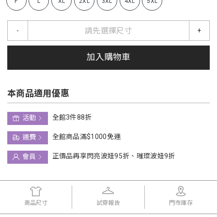
F
L
XL
2XL
3XL
4XL
5XL
請先選擇尺寸
-
+
加入購物車
本商品適用優惠
全館3件88折
活動
全館商品滿$1000免運
運費
正價品再享閃亮波妞95折、璀璨波妞9折
會員
商品尺寸
試穿報告
門市庫存