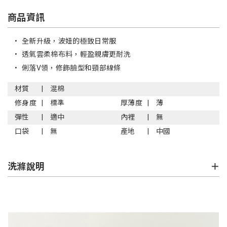
商品資訊
•
全新升級，波妞的極致日常服
•
透氣雲柔棉布料，輕盈親膚更耐洗
•
俐落V領，修飾臉型和頸部線條
材質
混棉
修身度
標準
厚薄度
薄
彈性
適中
內裡
無
口袋
無
產地
中國
洗滌說明