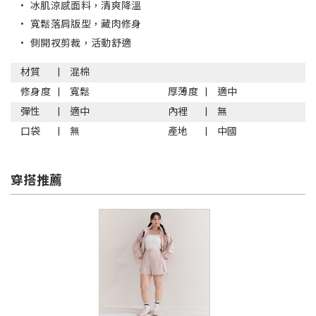
•
冰肌涼感面料，清爽降溫
•
寬鬆落肩版型，藏肉修身
•
側開衩剪裁，活動舒適
材質
混棉
修身度
寬鬆
厚薄度
適中
彈性
適中
內裡
無
口袋
無
產地
中國
穿搭推薦