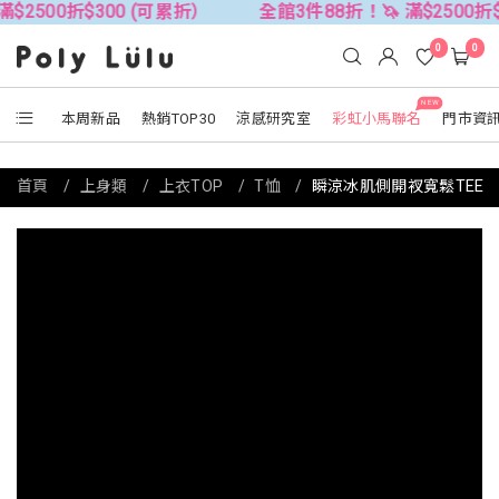
$300 (可累折）
全館3件88折！🦄 滿$2500折$300 (可
0
0
NEW
本周新品
熱銷TOP30
涼感研究室
彩虹小馬聯名
門市資
首頁
上身類
上衣TOP
T恤
瞬涼冰肌側開衩寬鬆TEE