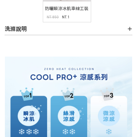
防曬瞬涼冰肌車線工裝
短褲
NT.850
NT.1
洗滌說明