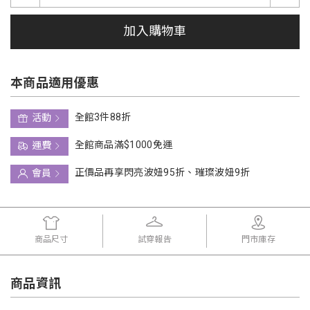
加入購物車
本商品適用優惠
全館3件88折
活動
全館商品滿$1000免運
運費
正價品再享閃亮波妞95折、璀璨波妞9折
會員
商品尺寸
試穿報告
門市庫存
商品資訊