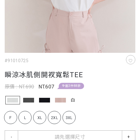
#91010725
瞬涼冰肌側開衩寬鬆TEE
原價 : NT.690
NT.607
全館3件88折
白
F
L
XL
2XL
3XL
請先選擇尺寸
-
+