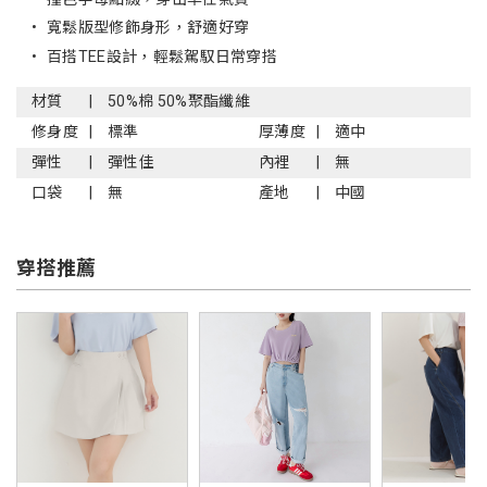
•
寬鬆版型修飾身形，舒適好穿
•
百搭TEE設計，輕鬆駕馭日常穿搭
材質
50%棉 50%聚酯纖維
修身度
標準
厚薄度
適中
彈性
彈性佳
內裡
無
口袋
無
產地
中國
穿搭推薦