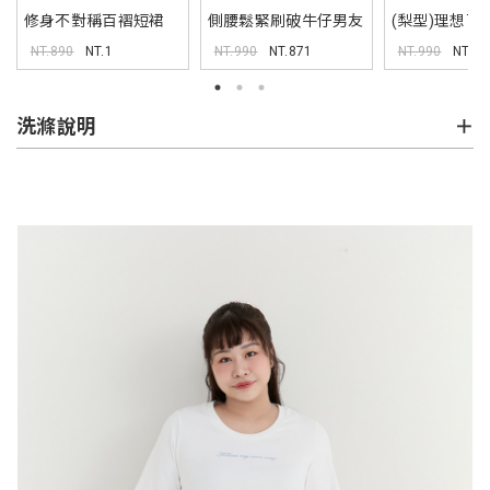
修身不對稱百褶短裙
側腰鬆緊刷破牛仔男友
(梨型)理想百
MISS
褲 中大尺碼褲子
牛仔褲
NT.890
NT.1
NT.990
NT.871
NT.990
NT.1
洗滌說明