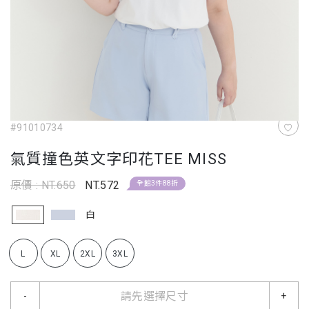
#91010734
氣質撞色英文字印花TEE MISS
原價 : NT.650
NT.572
全館3件88折
白
L
XL
2XL
3XL
請先選擇尺寸
-
+