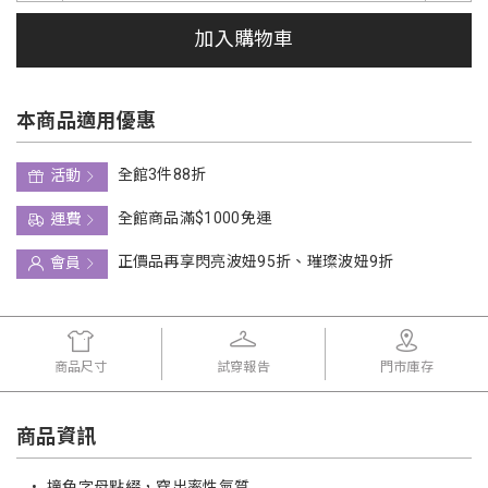
加入購物車
本商品適用優惠
全館3件88折
活動
全館商品滿$1000免運
運費
正價品再享閃亮波妞95折、璀璨波妞9折
會員
商品尺寸
試穿報告
門市庫存
商品資訊
•
撞色字母點綴，穿出率性氣質