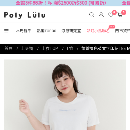
館3件88折！🦄 滿$2500折$300 (可累折）
全館3件88折！
0
0
NEW
本周新品
熱銷TOP30
涼感研究室
彩虹小馬聯名
門市資
首頁
上身類
上衣TOP
T恤
氣質撞色英文字印花TEE M