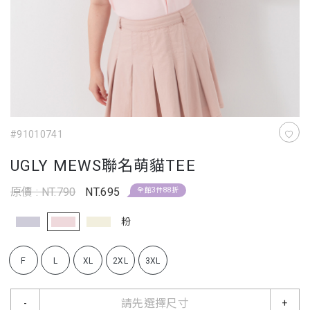
#91010741
UGLY MEWS聯名萌貓TEE
原價 : NT.790
NT.695
全館3件88折
粉
F
L
XL
2XL
3XL
請先選擇尺寸
-
+