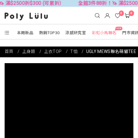
折$300 (可累折）
全館3件88折！🦄 滿$2500折$300 (
0
0
NEW
本周新品
熱銷TOP30
涼感研究室
彩虹小馬聯名
門市資
首頁
上身類
上衣TOP
T恤
UGLY MEWS聯名萌貓TEE