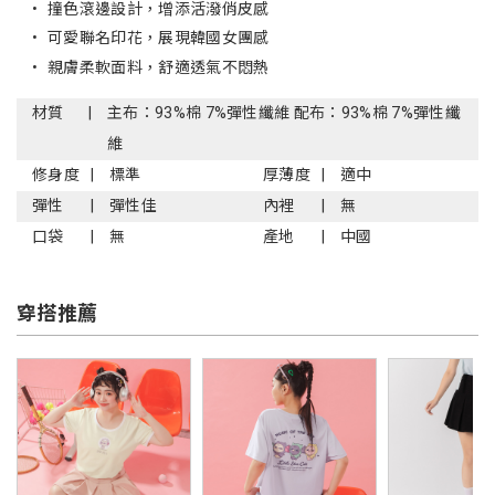
•
撞色滾邊設計，增添活潑俏皮感
•
可愛聯名印花，展現韓國女團感
•
親膚柔軟面料，舒適透氣不悶熱
材質
主布：93%棉 7%彈性纖維 配布：93%棉 7%彈性纖
維
修身度
標準
厚薄度
適中
彈性
彈性佳
內裡
無
口袋
無
產地
中國
穿搭推薦