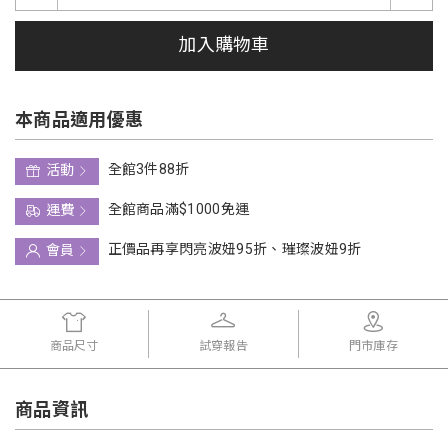
加入購物車
本商品適用優惠
全館3件88折
活動
全館商品滿$1000免運
運費
正價品再享閃亮波妞95折、璀璨波妞9折
會員
商品尺寸
試穿報告
門市庫存
商品資訊