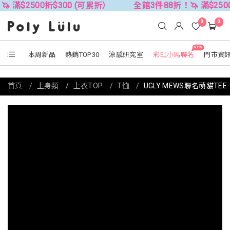
折$300 (可累折）
全館3件88折！🦄 滿$2500折$300 (
0
0
NEW
本周新品
熱銷TOP30
涼感研究室
彩虹小馬聯名
門市資
首頁
上身類
上衣TOP
T恤
UGLY MEWS聯名萌貓TEE