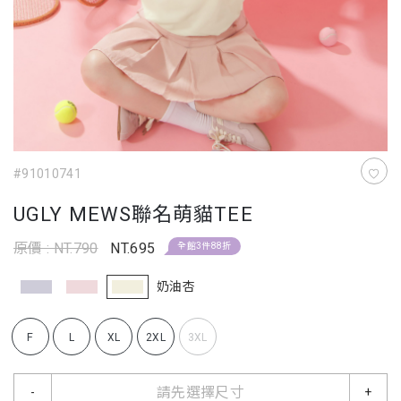
#91010741
UGLY MEWS聯名萌貓TEE
原價 : NT.790
NT.695
全館3件88折
奶油杏
F
L
XL
2XL
3XL
請先選擇尺寸
-
+