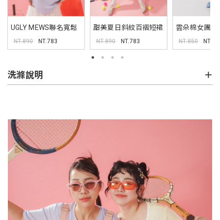
UGLY MEWS聯名寬鬆
甜美夏日斜紋百褶短裙
雲朵棉女團開
TEE
褲裙
NT.890
NT.783
NT.890
NT.783
NT.850
NT.74
洗滌說明