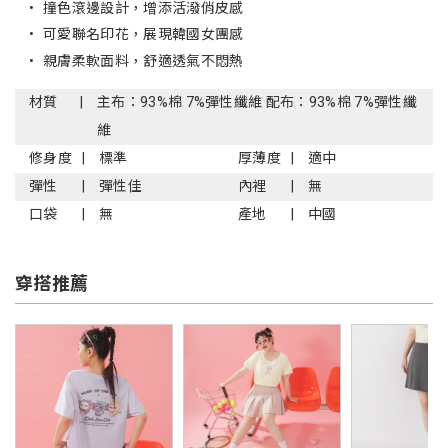
•
撞色滾邊設計，增添活潑俏皮感
•
可愛聯名印花，展現韓國女團感
•
親膚柔軟面料，舒適透氣不悶熱
材質
主布：93%棉 7%彈性纖維 配布：93%棉 7%彈性纖
維
修身度
標準
厚薄度
適中
彈性
彈性佳
內裡
無
口袋
無
產地
中國
穿搭推薦