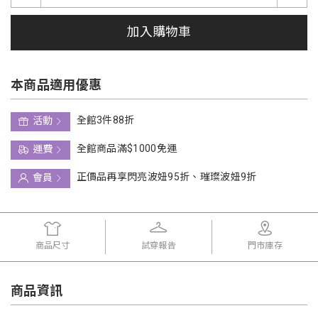
加入購物車
本商品適用優惠
全館3件88折
活動
全館商品滿$1000免運
運費
正價品再享閃亮波妞95折、璀璨波妞9折
會員
商品尺寸
試穿報告
門市庫存
商品資訊