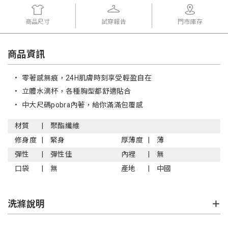
商品尺寸
試穿報告
門市庫存
商品資訊
•
零著感無痕，24H肌膚時刻享受輕盈自在
•
立體水滴杯，各種胸型都舒適貼合
•
中大尺碼pobra內著，給你滿滿包覆感
材質
聚酯纖維
修身度
緊身
厚薄度
薄
彈性
彈性佳
內裡
無
口袋
無
產地
中國
洗滌說明