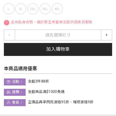
L
XL
2XL
3XL
4XL
!
此為貼身衣物，基於衛生考量無法提供退換貨服務
請先選擇尺寸
-
+
加入購物車
本商品適用優惠
全館3件88折
活動
全館商品滿$1000免運
運費
正價品再享閃亮波妞95折、璀璨波妞9折
會員