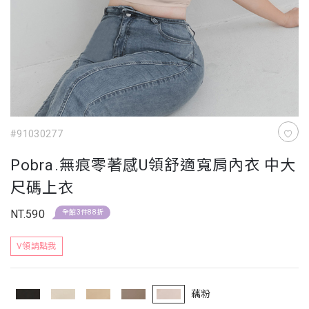
#91030277
Pobra.無痕零著感U領舒適寬肩內衣 中大
尺碼上衣
NT.590
全館3件88折
V領請點我
藕粉