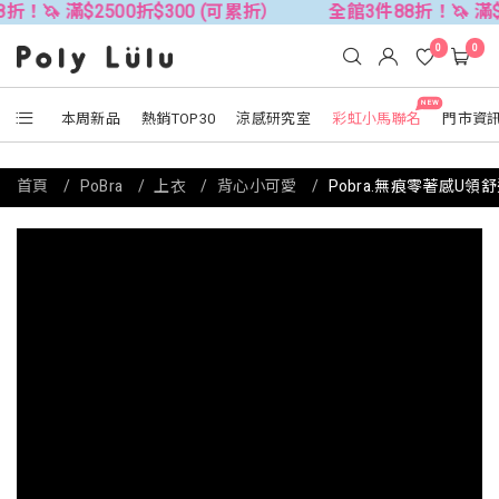
滿$2500折$300 (可累折）
全館3件88折！🦄 滿$2500折
0
0
NEW
本周新品
熱銷TOP30
涼感研究室
彩虹小馬聯名
門市資
首頁
PoBra
上衣
背心小可愛
Pobra.無痕零著感U