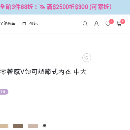
！🦄 滿$2500折$300 (可累折）
全
0
0
全館商品
門市資訊
無痕零著感V領可調節式內衣 中大
88折
黑