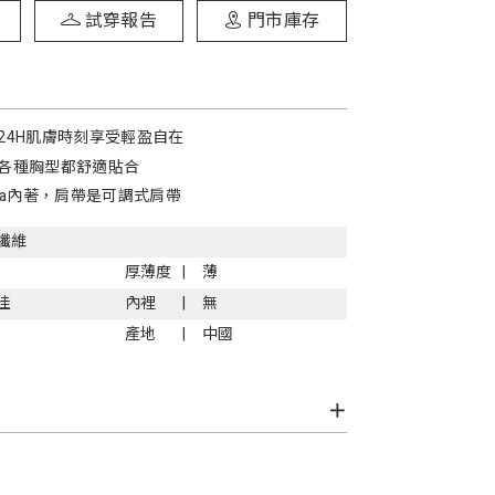
試穿報告
門市庫存
24H肌膚時刻享受輕盈自在
各種胸型都舒適貼合
ra內著，肩帶是可調式肩帶
纖維
厚薄度
薄
佳
內裡
無
產地
中國