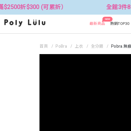
300 (可累折）
全館3件88折！🦄 滿$
NEW
最新商品
熱銷TOP30
首頁
PoBra
上衣
全分類
Pobra