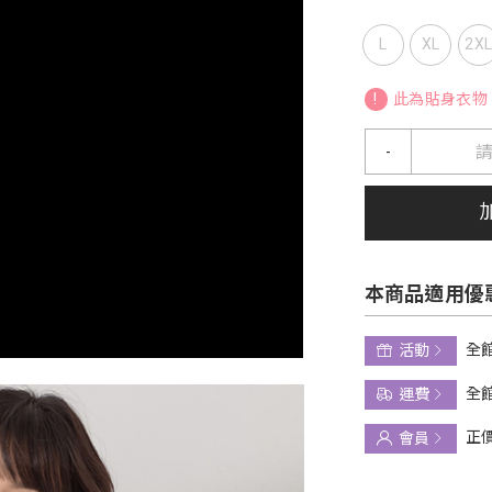
L
XL
2X
!
此為貼身衣物
-
本商品適用優
全館
活動
全館
運費
正
會員