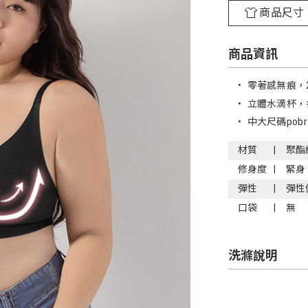
商品尺寸
商品資訊
•
零著感無痕，
•
立體水滴杯，
•
中大尺碼pob
材質
聚酯
修身度
緊身
彈性
彈性
口袋
無
洗滌說明