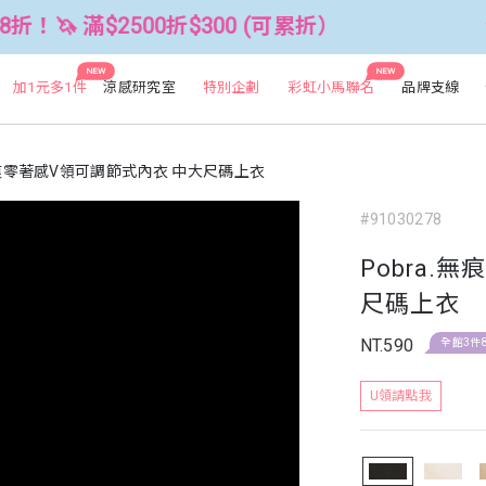
2500折$300 (可累折）
全館3件88折
NEW
NEW
加1元多1件
涼感研究室
特別企劃
彩虹小馬聯名
品牌支線
.無痕零著感V領可調節式內衣 中大尺碼上衣
#91030278
Pobra.
尺碼上衣
NT.590
全館3件
U領請點我