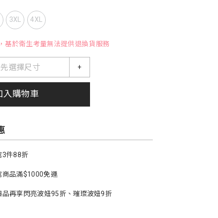
L
3XL
4XL
，基於衛生考量無法提供退換貨服務
請先選擇尺寸
+
加入購物車
惠
3件88折
商品滿$1000免運
價品再享閃亮波妞95折、璀璨波妞9折