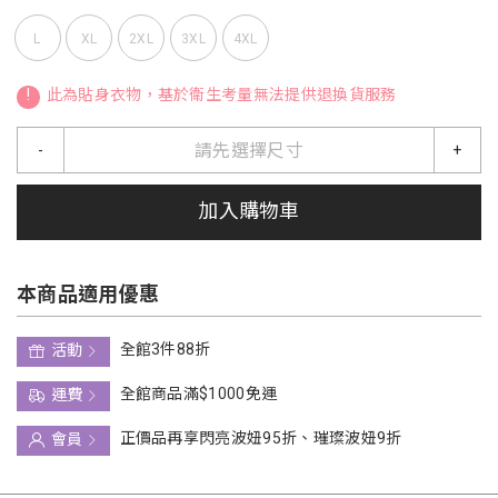
L
XL
2XL
3XL
4XL
!
此為貼身衣物，基於衛生考量無法提供退換貨服務
請先選擇尺寸
-
+
加入購物車
本商品適用優惠
全館3件88折
活動
全館商品滿$1000免運
運費
正價品再享閃亮波妞95折、璀璨波妞9折
會員