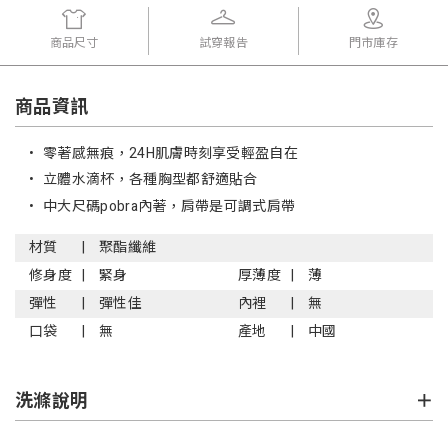
商品尺寸
試穿報告
門市庫存
商品資訊
•
零著感無痕，24H肌膚時刻享受輕盈自在
•
立體水滴杯，各種胸型都舒適貼合
•
中大尺碼pobra內著，肩帶是可調式肩帶
材質
聚酯纖維
修身度
緊身
厚薄度
薄
彈性
彈性佳
內裡
無
口袋
無
產地
中國
洗滌說明