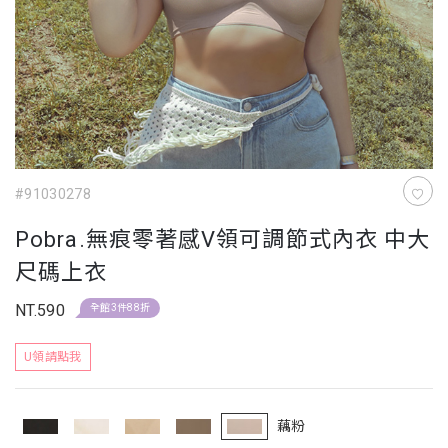
#91030278
Pobra.無痕零著感V領可調節式內衣 中大
尺碼上衣
NT.590
全館3件88折
U領請點我
藕粉