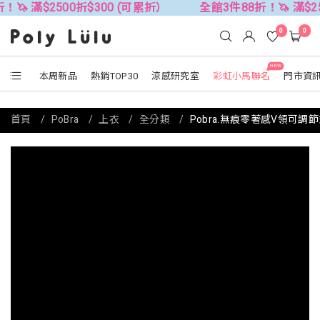
2500折$300 (可累折）
全館3件88折！🦄 滿$2500折$3
0
0
NEW
本周新品
熱銷TOP30
涼感研究室
彩虹小馬聯名
門市資
首頁
PoBra
上衣
全分類
Pobra.無痕零著感V領可調