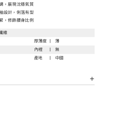
調，展現沈穩氣質
袖設計，俐落有型
緊，修飾腰身比例
纖維
厚薄度
薄
內裡
無
產地
中國