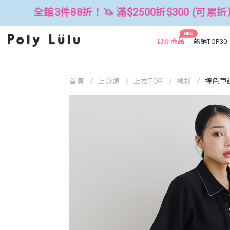
3件88折！🦄 滿$2500折$300 (可累折）
NEW
最新商品
熱銷TOP30
首頁
上身類
上衣TOP
襯衫
撞色車線