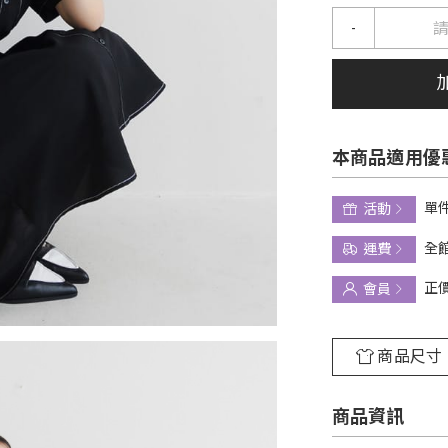
-
本商品適用優
單件
活動
全館
運費
正
會員
商品尺寸
商品資訊