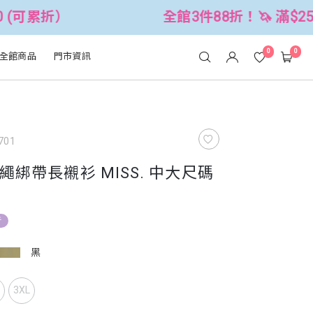
全館3件88折！🦄 滿$2500折$300
0
0
全館商品
門市資訊
701
綁帶長襯衫 MISS. 中大尺碼
折
黑
L
3XL