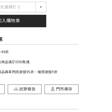
請先選擇尺寸
+
加入購物車
惠
49折
商品滿$1000免運
價品再享閃亮波妞95折、璀璨波妞9折
試穿報告
門市庫存