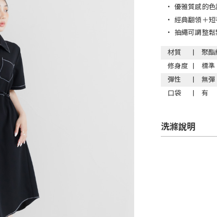
•
優雅質感的色
•
經典翻領＋短
•
抽繩可調整鬆
材質
聚酯
修身度
標準
彈性
無彈
口袋
有
洗滌說明