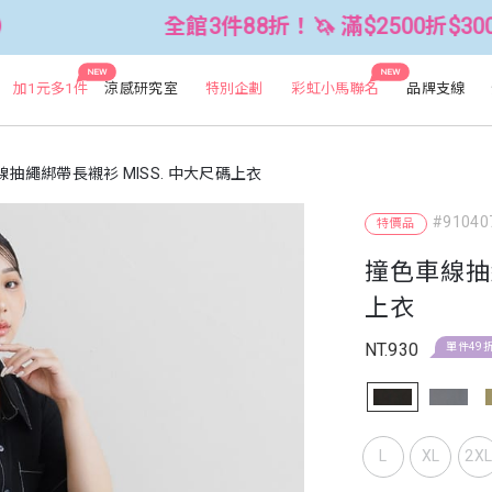
全館3件88折！🦄 滿$2500折$300 (可累折）
NEW
NEW
加1元多1件
涼感研究室
特別企劃
彩虹小馬聯名
品牌支線
抽繩綁帶長襯衫 MISS. 中大尺碼上衣
#91040
特價品
撞色車線抽繩
上衣
NT.930
單件49
L
XL
2X