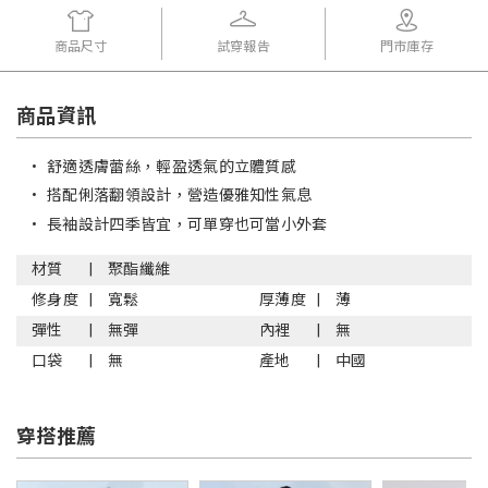
商品尺寸
試穿報告
門市庫存
商品資訊
•
舒適透膚蕾絲，輕盈透氣的立體質感
•
搭配俐落翻領設計，營造優雅知性氣息
•
長袖設計四季皆宜，可單穿也可當小外套
材質
聚酯纖維
修身度
寬鬆
厚薄度
薄
彈性
無彈
內裡
無
口袋
無
產地
中國
穿搭推薦