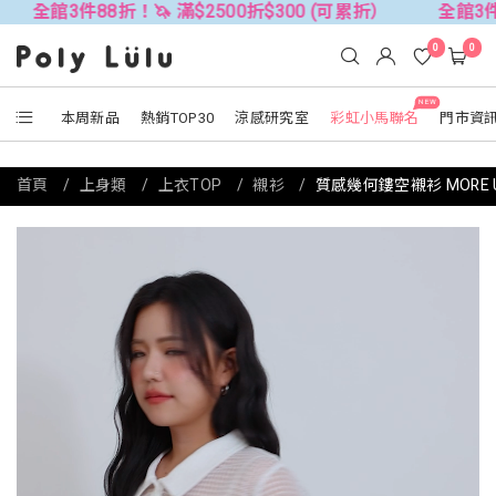
折！🦄 滿$2500折$300 (可累折）
全館3件88折！🦄 滿$
0
0
NEW
本周新品
熱銷TOP30
涼感研究室
彩虹小馬聯名
門市資
首頁
上身類
上衣TOP
襯衫
質感幾何鏤空襯衫 MORE