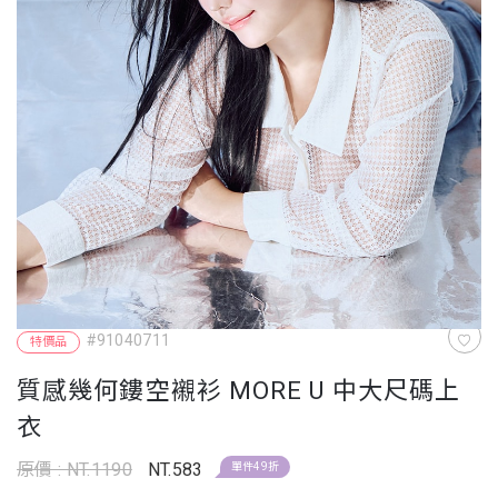
#91040711
特價品
質感幾何鏤空襯衫 MORE U 中大尺碼上
衣
原價 : NT.1190
NT.583
單件49折