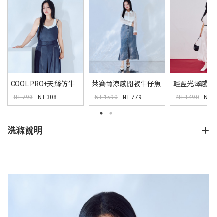
COOL PRO+天絲仿牛
萊賽爾涼感開衩牛仔魚
輕盈光澤感氣
仔背心 MORE U 中大尺
尾裙 MORE U 中大尺碼
MORE U 中
NT.790
NT.308
NT.1590
NT.779
NT.1490
NT.7
碼上衣
裙子
洗滌說明