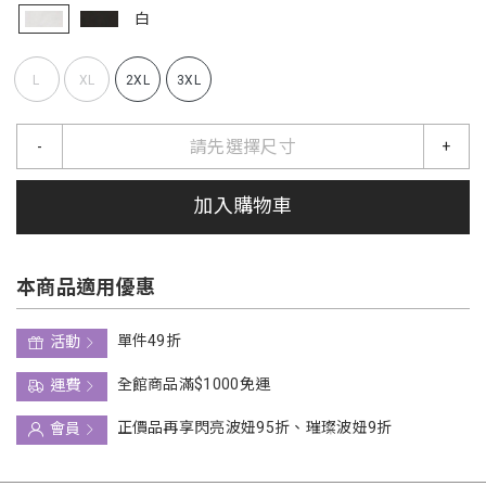
白
L
XL
2XL
3XL
請先選擇尺寸
-
+
加入購物車
本商品適用優惠
單件49折
活動
全館商品滿$1000免運
運費
正價品再享閃亮波妞95折、璀璨波妞9折
會員