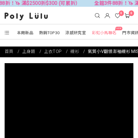
$2500折$300 (可累折）
全館3件88折！🦄 滿$2500折$
0
0
NEW
本周新品
熱銷TOP30
涼感研究室
彩虹小馬聯名
門市資
首頁
上身類
上衣TOP
襯衫
氣質小V翻領澎袖襯衫 MI