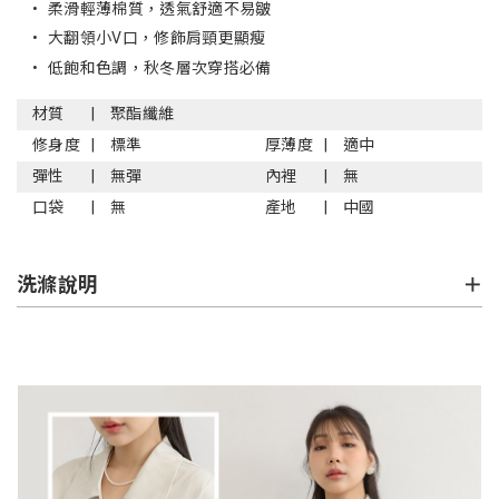
•
柔滑輕薄棉質，透氣舒適不易皺
•
大翻領小V口，修飾肩頸更顯瘦
•
低飽和色調，秋冬層次穿搭必備
材質
聚酯纖維
修身度
標準
厚薄度
適中
彈性
無彈
內裡
無
口袋
無
產地
中國
洗滌說明