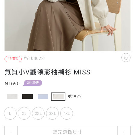
#91040731
特價品
氣質小V翻領澎袖襯衫 MISS
NT.690
2件39折
奶油杏
L
XL
2XL
3XL
4XL
請先選擇尺寸
-
+