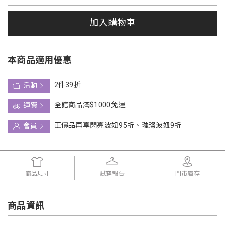
加入購物車
本商品適用優惠
2件39折
活動
全館商品滿$1000免運
運費
正價品再享閃亮波妞95折、璀璨波妞9折
會員
商品尺寸
試穿報告
門市庫存
商品資訊