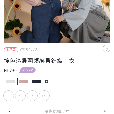
#91040734
特價品
撞色滾邊翻領綁帶針織上衣
NT.790
2件39折
粉
L
XL
2XL
3XL
請先選擇尺寸
-
+