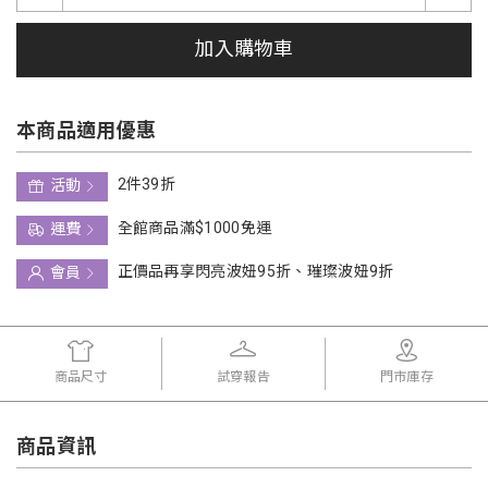
加入購物車
本商品適用優惠
2件39折
活動
全館商品滿$1000免運
運費
正價品再享閃亮波妞95折、璀璨波妞9折
會員
商品尺寸
試穿報告
門市庫存
商品資訊