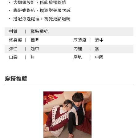
•
大翻領設計，修飾肩頸線條
•
綁帶蝴蝶結，增添甜美層次感
•
搭配滾邊處理，視覺更顯吸睛
材質
聚酯纖維
修身度
標準
厚薄度
適中
彈性
適中
內裡
無
口袋
無
產地
中國
穿搭推薦