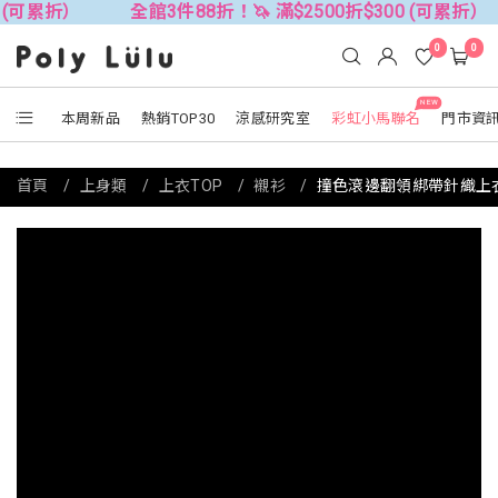
全館3件88折！🦄 滿$2500折$300 (可累折）
全館3件
0
0
NEW
本周新品
熱銷TOP30
涼感研究室
彩虹小馬聯名
門市資
首頁
上身類
上衣TOP
襯衫
撞色滾邊翻領綁帶針織上