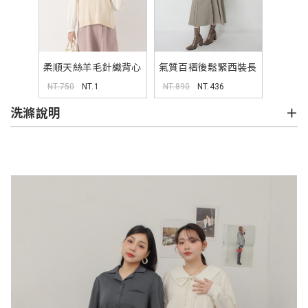
柔順天絲羊毛針織背心
氣質百褶後鬆緊西裝長
MISS
裙 MISS
NT.750
NT.1
NT.890
NT.436
洗滌說明