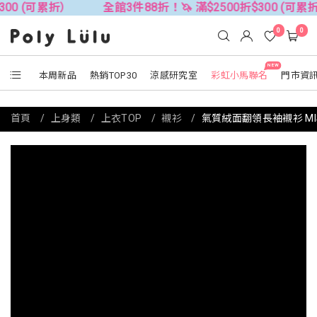
折）
全館3件88折！🦄 滿$2500折$300 (可累折）
全
0
0
NEW
本周新品
熱銷TOP30
涼感研究室
彩虹小馬聯名
門市資
首頁
上身類
上衣TOP
襯衫
氣質絨面翻領長袖襯衫 MI