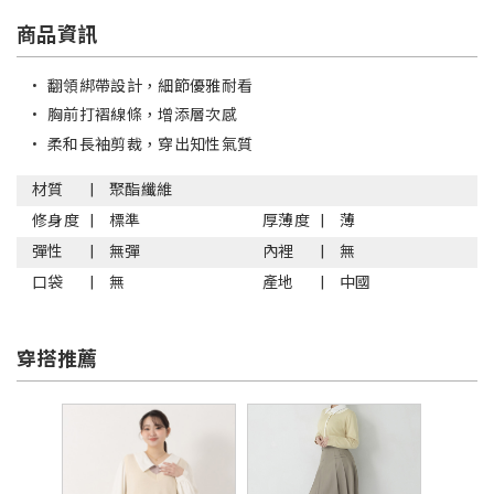
商品資訊
•
翻領綁帶設計，細節優雅耐看
•
胸前打褶線條，增添層次感
•
柔和長袖剪裁，穿出知性氣質
材質
聚酯纖維
修身度
標準
厚薄度
薄
彈性
無彈
內裡
無
口袋
無
產地
中國
穿搭推薦