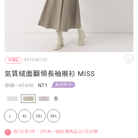
#91040740
特價品
氣質絨面翻領長袖襯衫 MISS
原價 : NT.690
NT.1
加1元多1件
杏
L
XL
2XL
3XL
!
加1元多1件，2件為一組低價商品以1元計算