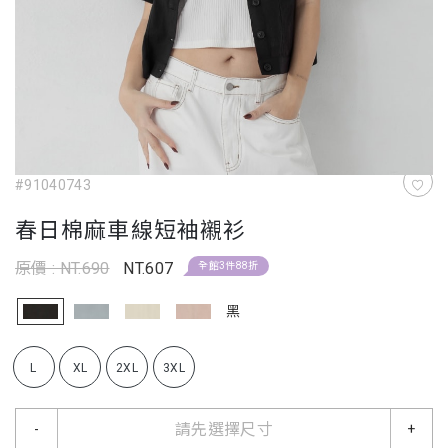
#91040743
春日棉麻車線短袖襯衫
原價 : NT.690
NT.607
全館3件88折
黑
L
XL
2XL
3XL
請先選擇尺寸
-
+