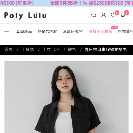
 (可累折）
全館3件88折！🦄 滿$2500折$300 (可累折）
0
0
NEW
本周新品
熱銷TOP30
涼感研究室
彩虹小馬聯名
門市資
首頁
上身類
上衣TOP
襯衫
春日棉麻車線短袖襯衫