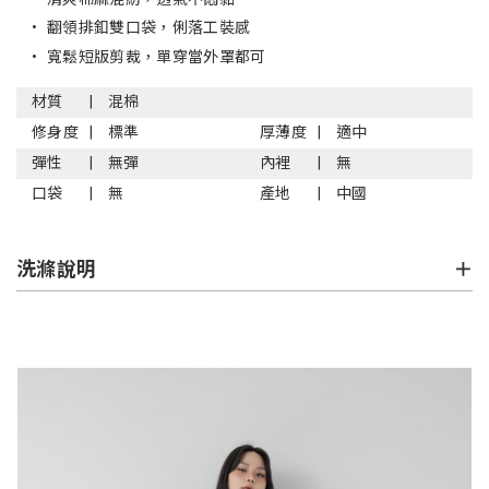
•
翻領排釦雙口袋，俐落工裝感
•
寬鬆短版剪裁，單穿當外罩都可
材質
混棉
修身度
標準
厚薄度
適中
彈性
無彈
內裡
無
口袋
無
產地
中國
洗滌說明