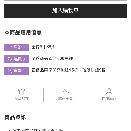
加入購物車
本商品適用優惠
全館3件88折
活動
全館商品滿$1000免運
運費
正價品再享閃亮波妞95折、璀璨波妞9折
會員
商品尺寸
試穿報告
門市庫存
商品資訊
•
清爽棉麻混紡，透氣不悶黏