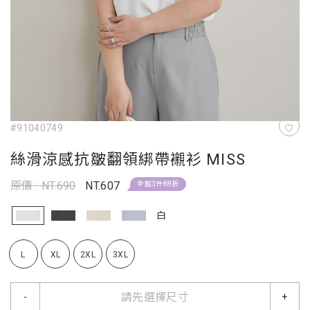
#91040749
絲滑涼感抗皺翻領綁帶襯衫 MISS
原價 : NT.690
NT.607
全館3件88折
白
L
XL
2XL
3XL
請先選擇尺寸
-
+