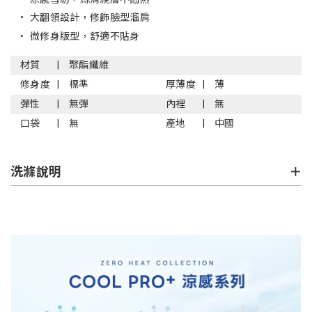
•
大翻領設計，修飾臉型溜肩
•
微修身版型，舒適不貼身
材質
聚酯纖維
修身度
標準
厚薄度
薄
彈性
無彈
內裡
無
口袋
無
產地
中國
洗滌說明