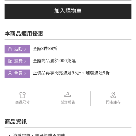
加入購物車
本商品適用優惠
全館3件88折
活動
全館商品滿$1000免運
運費
正價品再享閃亮波妞95折、璀璨波妞9折
會員
商品尺寸
試穿報告
門市庫存
商品資訊
•
涼感雪紡，絲滑親膚不悶熱