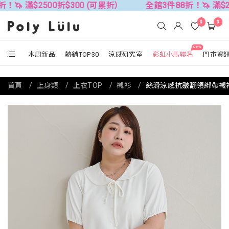
2500折$300 (可累折）
全館3件88折！🦄 滿$2500折$3
0
0
NEW
本周新品
熱銷TOP30
涼感研究室
彩虹小馬聯名
門市資
首頁
上身類
上衣TOP
襯衫
絲滑涼感抗皺翻領綁帶襯衫 