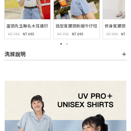
蛋頭先生聯名木耳邊印
造型寬腰頭刷破牛仔短
修身寬腰頭斜
花上衣
褲
長褲
NT.790
NT.695
NT.790
NT.695
NT.990
NT.1
洗滌說明