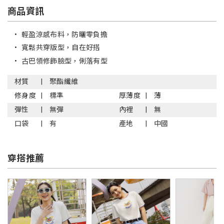
商品資訊
•
輕盈涼感布料，防曬零負擔
•
寬鬆共穿版型，自在好搭
•
古巴領修飾臉型，俐落有型
材質
聚酯纖維
修身度
標準
厚薄度
薄
彈性
無彈
內裡
無
口袋
有
產地
中國
穿搭推薦