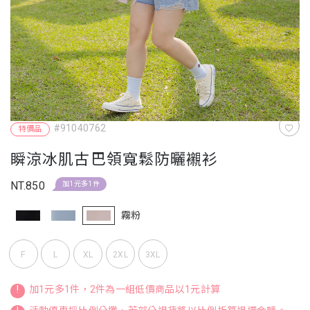
#91040762
特價品
瞬涼冰肌古巴領寬鬆防曬襯衫
NT.850
加1元多1件
霧粉
F
L
XL
2XL
3XL
!
加1元多1件，2件為一組低價商品以1元計算