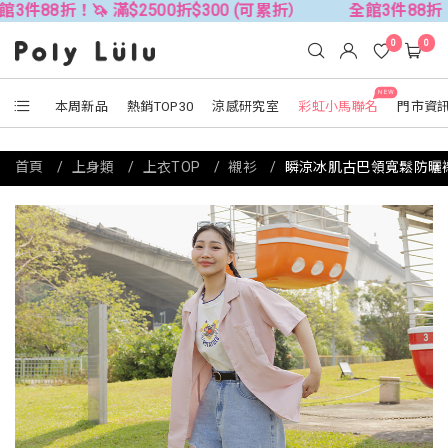
🦄 滿$2500折$300 (可累折）
全館3件88折！🦄 滿$250
0
0
NEW
本周新品
熱銷TOP30
涼感研究室
彩虹小馬聯名
門市資
首頁
上身類
上衣TOP
襯衫
瞬涼冰肌古巴領寬鬆防曬