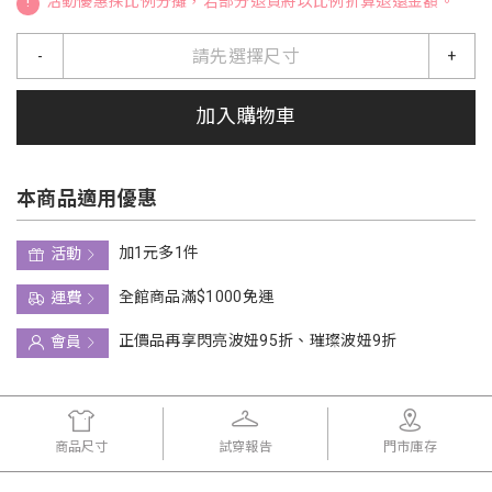
!
活動優惠採比例分攤，若部分退貨將以比例折算退還金額。
請先選擇尺寸
-
+
加入購物車
本商品適用優惠
加1元多1件
活動
全館商品滿$1000免運
運費
正價品再享閃亮波妞95折、璀璨波妞9折
會員
商品尺寸
試穿報告
門市庫存