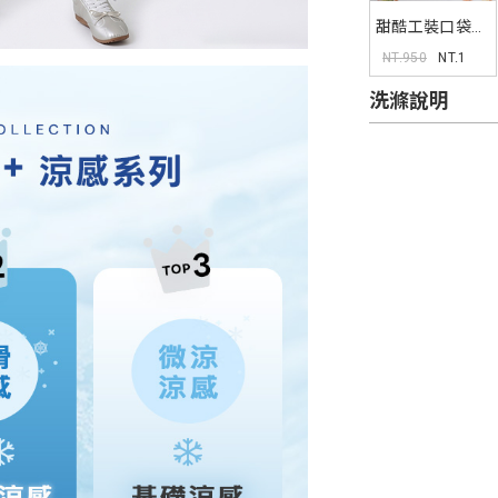
甜酷工裝口袋設
計A字短裙
NT.950
NT.1
洗滌說明