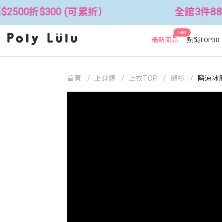
0 (可累折）
全館3件88折！🦄 滿$25
NEW
最新商品
熱銷TOP30
首頁
上身類
上衣TOP
襯衫
瞬涼冰