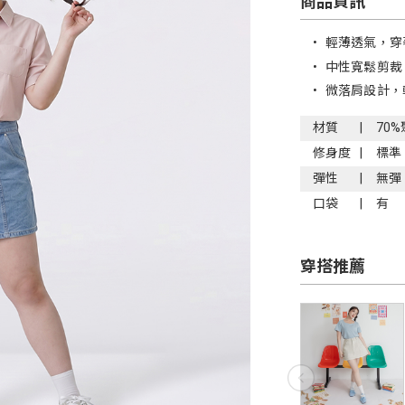
商品資訊
•
輕薄透氣，穿
•
中性寬鬆剪裁
•
微落肩設計，
材質
70
修身度
標準
彈性
無彈
口袋
有
穿搭推薦