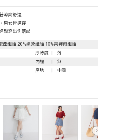
著涼爽舒適
，男女皆適穿
輕鬆穿出俐落感
%聚酯纖維 20%嫘縈纖維 10%萊賽爾纖維
厚薄度
薄
內裡
無
產地
中國