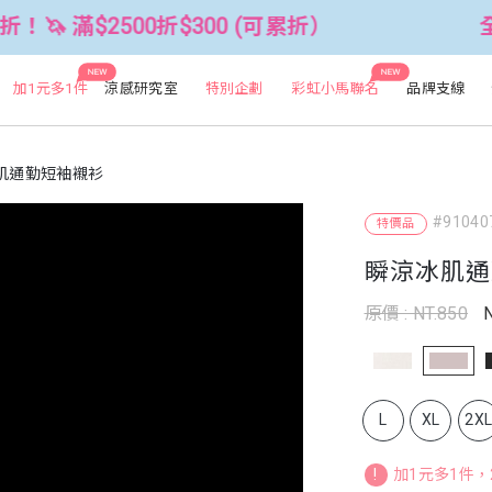
00折$300 (可累折）
全館3件88折！🦄
NEW
NEW
加1元多1件
涼感研究室
特別企劃
彩虹小馬聯名
品牌支線
肌通勤短袖襯衫
#91040
特價品
瞬涼冰肌通
原價 : NT.850
N
L
XL
2X
!
加1元多1件