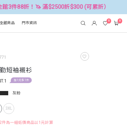
 滿$2500折$300 (可累折）
全館3件
0
0
全館商品
門市資訊
771
勤短袖襯衫
T.1
加1元多1件
灰粉
L
3XL
，2件為一組低價商品以1元計算