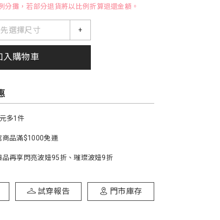
例分攤，若部分退貨將以比例折算退還金額。
請先選擇尺寸
+
加入購物車
惠
1元多1件
商品滿$1000免運
價品再享閃亮波妞95折、璀璨波妞9折
試穿報告
門市庫存