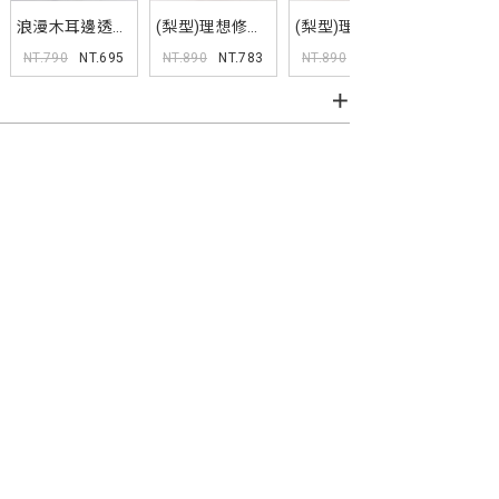
浪漫木耳邊透紗
(梨型)理想修身
(梨型)理想修身
(梨型)
蛋糕短裙
A字牛仔短褲
A字牛仔短褲
雲朵棉短
NT.790
NT.695
NT.890
NT.783
NT.890
NT.783
NT.790