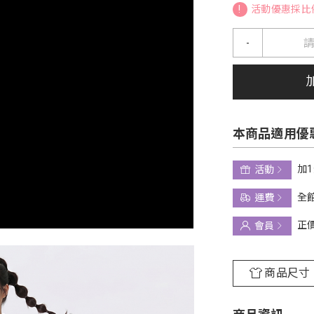
!
活動優惠採比
-
本商品適用優
加
活動
全館
運費
正
會員
商品尺寸