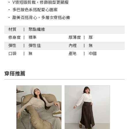
•
V領短版剪裁，修飾臉型更顯瘦
•
多巴胺色系搭配愛心圖案
•
甜美百搭背心，多層次穿搭必備
材質
聚酯纖維
修身度
標準
厚薄度
厚
彈性
彈性佳
內裡
無
口袋
無
產地
中國
穿搭推薦