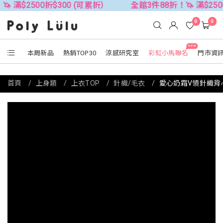
00折$300 (可累折）
全館3件88折！🦄 滿$2500折$300
0
0
NEW
本周新品
熱銷TOP30
涼感研究室
彩虹小馬聯名
門市資
首頁
上身類
上衣TOP
針織/毛衣
愛心奶霜V領針織背