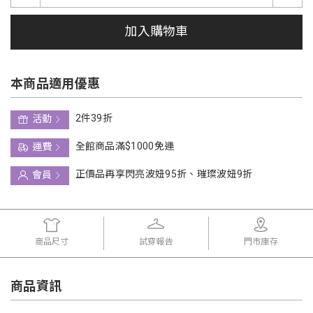
加入購物車
本商品適用優惠
2件39折
活動
全館商品滿$1000免運
運費
正價品再享閃亮波妞95折、璀璨波妞9折
會員
商品尺寸
試穿報告
門市庫存
商品資訊