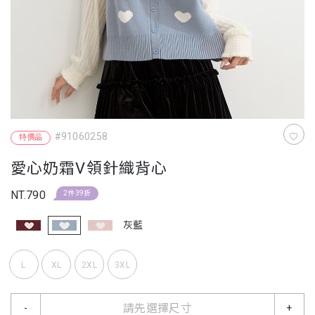
#91060258
特價品
愛心奶霜V領針織背心
NT.790
2件39折
灰藍
L
XL
2XL
3XL
請先選擇尺寸
-
+