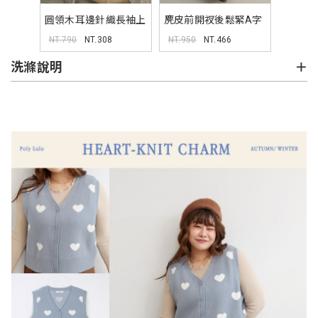
圓領木耳邊針織長袖上
麂皮前開衩後鬆緊A字
衣
長裙
NT.790
NT.308
NT.950
NT.466
洗滌說明