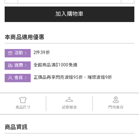
加入購物車
本商品適用優惠
2件39折
活動
全館商品滿$1000免運
運費
正價品再享閃亮波妞95折、璀璨波妞9折
會員
商品尺寸
試穿報告
門市庫存
商品資訊