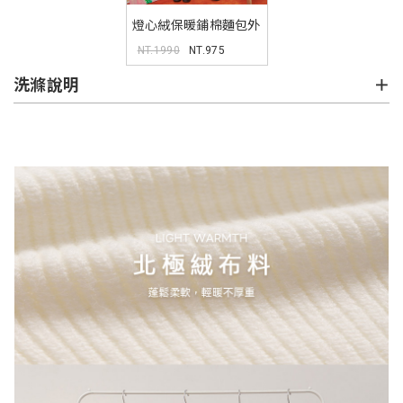
燈心絨保暖鋪棉麵包外
套
NT.1990
NT.975
洗滌說明