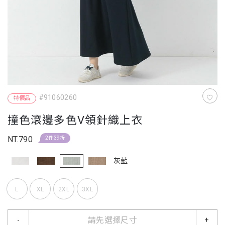
#91060260
特價品
撞色滾邊多色V領針織上衣
NT.790
2件39折
灰藍
L
XL
2XL
3XL
請先選擇尺寸
-
+