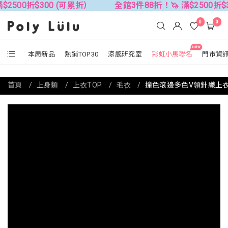
300 (可累折）
全館3件88折！🦄 滿$2500折$300 (可累
0
0
NEW
本周新品
熱銷TOP30
涼感研究室
彩虹小馬聯名
門市資
首頁
上身類
上衣TOP
毛衣
撞色滾邊多色V領針織上