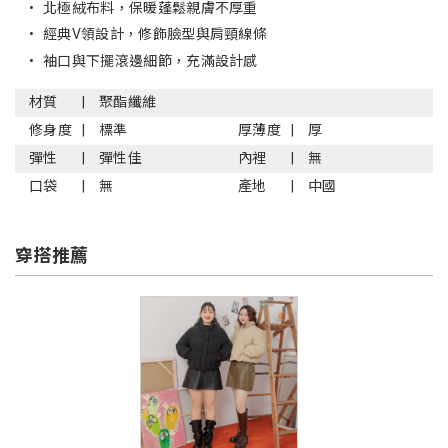
•
北極絨布料，保暖蓬鬆親膚不厚重
•
經典V領設計，修飾臉型與肩頸線條
•
袖口與下擺滾邊細節，充滿設計感
材質
聚酯纖維
修身度
標準
厚薄度
厚
彈性
彈性佳
內裡
無
口袋
無
產地
中國
穿搭推薦