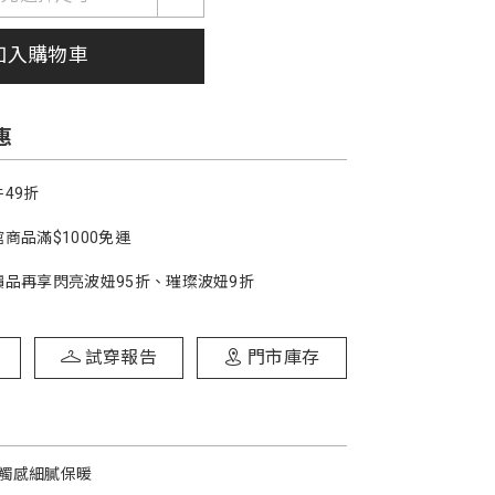
加入購物車
惠
49折
商品滿$1000免運
價品再享閃亮波妞95折、璀璨波妞9折
試穿報告
門市庫存
觸感細膩保暖