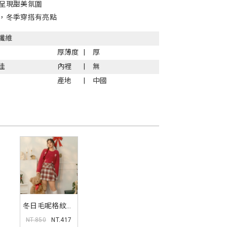
呈現甜美氛圍
，冬季穿搭有亮點
纖維
厚薄度
厚
佳
內裡
無
產地
中國
冬日毛呢格紋百
褶短裙(附皮帶)
NT.850
NT.417