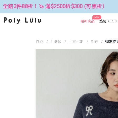
🦄 滿$2500折$300 (可累折）
全館
NEW
最新商品
熱銷TOP30
首頁
上身類
上衣TOP
毛衣
蝴蝶結