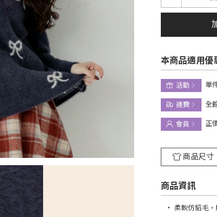
本商品適用優
單件
活動
全館
運費
正
會員
商品尺寸
商品資訊
•
柔軟仿貂毛，