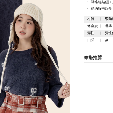
•
蝴蝶結點綴，
•
簡約好搭版型
材質
聚酯
修身度
標準
彈性
彈性
口袋
無
穿搭推薦