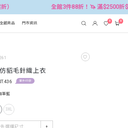
全館3件88折！🦄 滿$2500折$300 (可累折）
0
0
全館商品
門市資訊
261
仿貂毛針織上衣
NT.436
單件49折
海軍藍
L
3XL
請先選擇尺寸
+