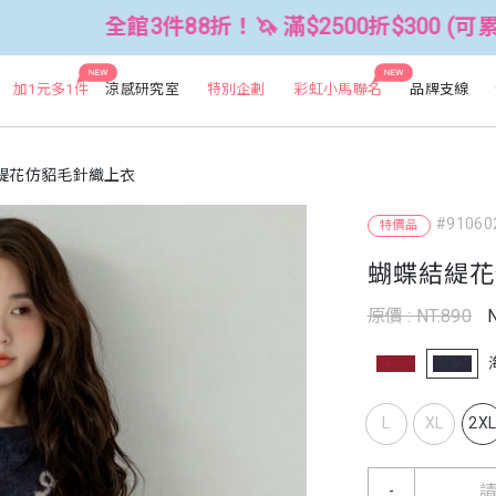
3件88折！🦄 滿$2500折$300 (可累折）
NEW
NEW
加1元多1件
涼感研究室
特別企劃
彩虹小馬聯名
品牌支線
緹花仿貂毛針織上衣
#91060
特價品
蝴蝶結緹花
原價 : NT.890
L
XL
2X
-