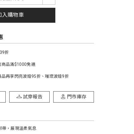
加入購物車
惠
39折
商品滿$1000免運
價品再享閃亮波妞95折、璀璨波妞9折
試穿報告
門市庫存
綁帶，展現溫柔氣息