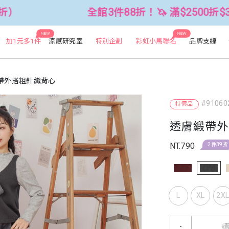
全館3件88折！🦄 滿$2500折$300 (可累折
NEW
NEW
加1元多1件
涼感研究室
特別企劃
彩虹小馬聯名
品牌支線
帶外搭粗針織背心
#91060
特價品
透膚緞帶外
NT.790
2件39折
L
XL
2X
-