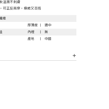
軟溫潤不刺膚
，可正反兩穿，療癒又百搭
纖維
厚薄度
適中
佳
內裡
無
產地
中國