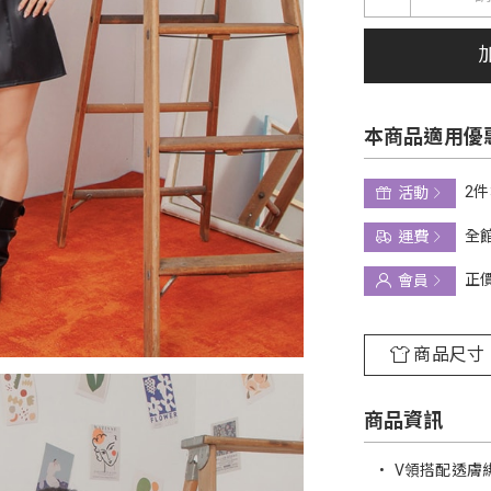
本商品適用優
2件
活動
全館
運費
正
會員
商品尺寸
商品資訊
•
V領搭配透膚