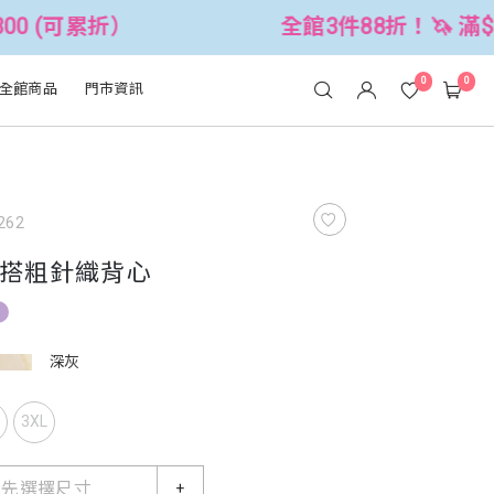
）
全館3件88折！🦄 滿$2500折$30
0
0
全館商品
門市資訊
262
搭粗針織背心
深灰
L
3XL
請先選擇尺寸
+