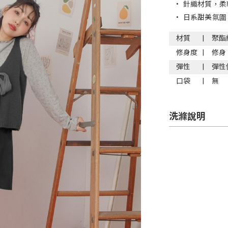
•
針織材質，柔
•
日系甜美氛圍
材質
聚酯
修身度
修身
彈性
彈性
口袋
無
洗滌說明