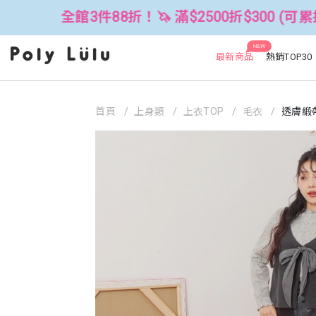
館3件88折！🦄 滿$2500折$300 (可累折）
NEW
最新商品
熱銷TOP30
首頁
上身類
上衣TOP
毛衣
透膚緞