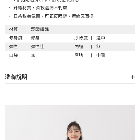
•
針織材質，柔軟溫潤不刺膚
•
日系甜美氛圍，可正反兩穿，療癒又百搭
材質
聚酯纖維
修身度
修身
厚薄度
適中
彈性
彈性佳
內裡
無
口袋
無
產地
中國
洗滌說明