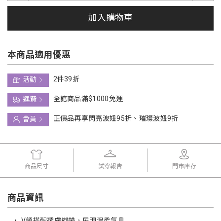
加入購物車
本商品適用優惠
2件39折
活動
全館商品滿$1000免運
運費
正價品再享閃亮波妞95折、璀璨波妞9折
會員
商品尺寸
試穿報告
門市庫存
商品資訊
•
V領搭配透膚綁帶，展現溫柔氣息