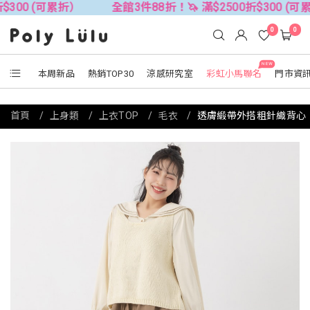
(可累折）
全館3件88折！🦄 滿$2500折$300 (可累折）
0
0
NEW
本周新品
熱銷TOP30
涼感研究室
彩虹小馬聯名
門市資
首頁
上身類
上衣TOP
毛衣
透膚緞帶外搭粗針織背心