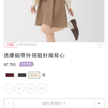
#91060262
特價品
透膚緞帶外搭粗針織背心
NT.790
2件39折
杏
L
XL
2XL
3XL
請先選擇尺寸
-
+