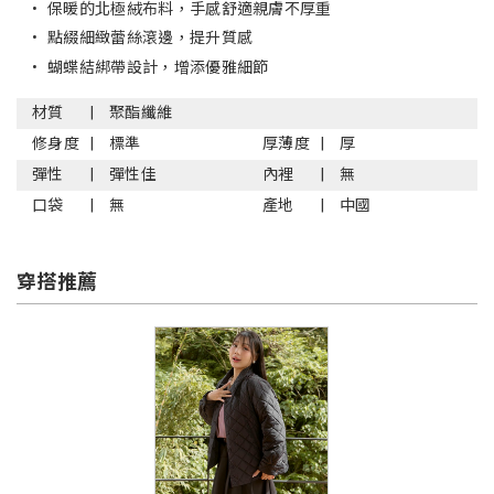
•
保暖的北極絨布料，手感舒適親膚不厚重
•
點綴細緻蕾絲滾邊，提升質感
•
蝴蝶結綁帶設計，增添優雅細節
材質
聚酯纖維
修身度
標準
厚薄度
厚
彈性
彈性佳
內裡
無
口袋
無
產地
中國
穿搭推薦