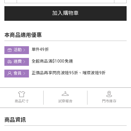
加入購物車
本商品適用優惠
單件49折
活動
全館商品滿$1000免運
運費
正價品再享閃亮波妞95折、璀璨波妞9折
會員
商品尺寸
試穿報告
門市庫存
商品資訊