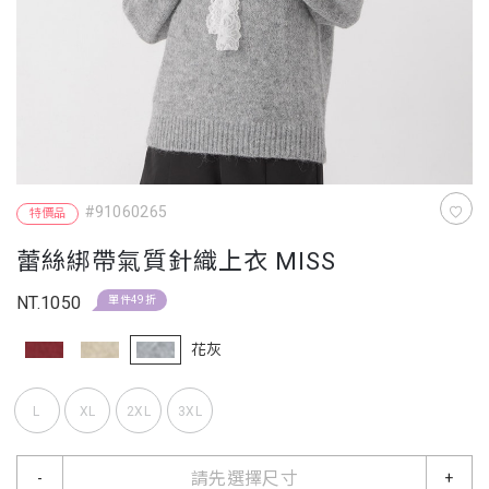
#91060265
特價品
蕾絲綁帶氣質針織上衣 MISS
NT.1050
單件49折
花灰
L
XL
2XL
3XL
請先選擇尺寸
-
+