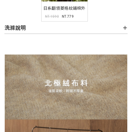
日系翻領菱格紋鋪棉外
套 MISS
NT.1590
NT.779
洗滌說明