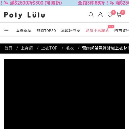
500折$300 (可累折）
全館3件88折！🦄 滿$2500折$300
0
0
NEW
本周新品
熱銷TOP30
涼感研究室
彩虹小馬聯名
門市資
首頁
上身類
上衣TOP
毛衣
蕾絲綁帶氣質針織上衣 MI