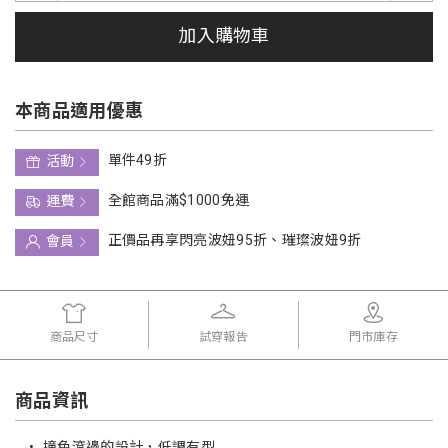
加入購物車
本商品適用優惠
單件49折
活動
全館商品滿$1000免運
運費
正價品再享閃亮波妞95折、璀璨波妞9折
會員
商品尺寸
試穿報告
門市庫存
商品資訊
•
撞色滾邊的設計，低調有型