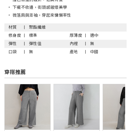
•
下襬不收邊，街頭感破壞美學
•
微落肩與澎袖，穿起來慵懶率性
材質
聚酯纖維
修身度
標準
厚薄度
適中
彈性
彈性佳
內裡
無
口袋
無
產地
中國
穿搭推薦