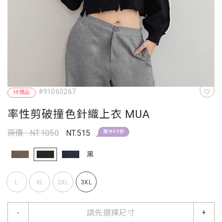
#91060267
特價品
率性剪破撞色針織上衣 MUA
原價 : NT.1050
NT.515
單件49折
黑
L
XL
2XL
3XL
請先選擇尺寸
-
+