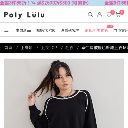
折！🦄 滿$2500折$300 (可累折）
全館3件88折！🦄 滿$
0
0
NEW
本周新品
熱銷TOP30
涼感研究室
彩虹小馬聯名
門市資
首頁
上身類
上衣TOP
毛衣
率性剪破撞色針織上衣 M