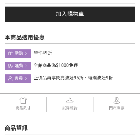
加入購物車
本商品適用優惠
單件49折
活動
全館商品滿$1000免運
運費
正價品再享閃亮波妞95折、璀璨波妞9折
會員
商品尺寸
試穿報告
門市庫存
商品資訊