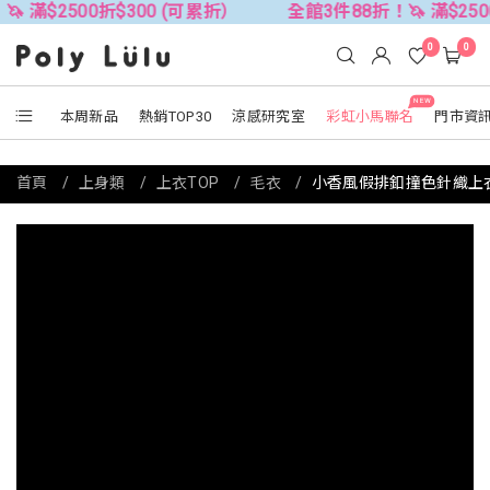
500折$300 (可累折）
全館3件88折！🦄 滿$2500折$300
0
0
NEW
本周新品
熱銷TOP30
涼感研究室
彩虹小馬聯名
門市資
首頁
上身類
上衣TOP
毛衣
小香風假排釦撞色針織上衣 