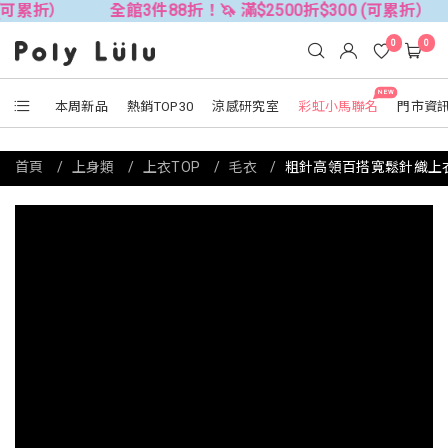
全館3件88折！🦄 滿$2500折$300 (可累折）
全館3件
0
0
NEW
本周新品
熱銷TOP30
涼感研究室
彩虹小馬聯名
門市資
首頁
上身類
上衣TOP
毛衣
粗針高領百搭寬鬆針織上衣 (