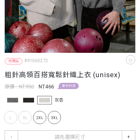
#91060272
特價品
粗針高領百搭寬鬆針織上衣 (unisex)
原價 : NT.950
NT.466
單件49折
灰杏
L
XL
2XL
3XL
請先選擇尺寸
-
+