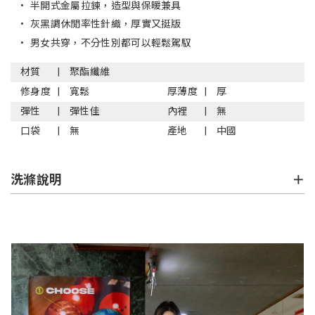
•
半開式金屬拉鍊，造型與保暖兼具
•
灰黑調休閒率性針織，厚實又挺版
•
男女共穿，不分性別都可以輕鬆駕馭
材質
聚酯纖維
修身度
寬鬆
厚薄度
厚
彈性
彈性佳
內裡
無
口袋
無
產地
中國
洗滌說明