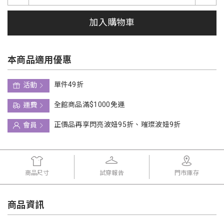
加入購物車
本商品適用優惠
單件49折
活動
全館商品滿$1000免運
運費
正價品再享閃亮波妞95折、璀璨波妞9折
會員
商品尺寸
試穿報告
門市庫存
商品資訊