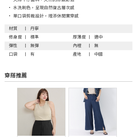
•
水洗刷色，呈現自然復古層次感
•
單口袋剪裁設計，增添休閒實穿感
材質
丹寧
修身度
標準
厚薄度
適中
彈性
無彈
內裡
無
口袋
有
產地
中國
穿搭推薦