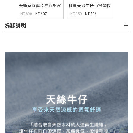
天絲涼感雲朵棉百搭背
輕量天絲牛仔百搭開衩
心
長褲
NT.690
NT.607
NT.950
NT.836
洗滌說明