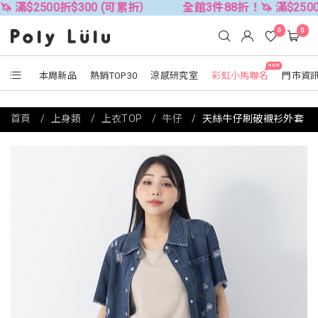
折$300 (可累折）
全館3件88折！🦄 滿$2500折$300 (
0
0
NEW
本周新品
熱銷TOP30
涼感研究室
彩虹小馬聯名
門市資
首頁
上身類
上衣TOP
牛仔
天絲牛仔刷破襯衫外套