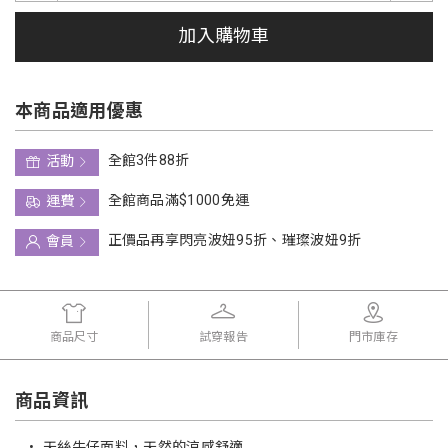
加入購物車
本商品適用優惠
全館3件88折
活動
全館商品滿$1000免運
運費
正價品再享閃亮波妞95折、璀璨波妞9折
會員
商品尺寸
試穿報告
門市庫存
商品資訊
•
天絲牛仔面料，天然的涼感舒適