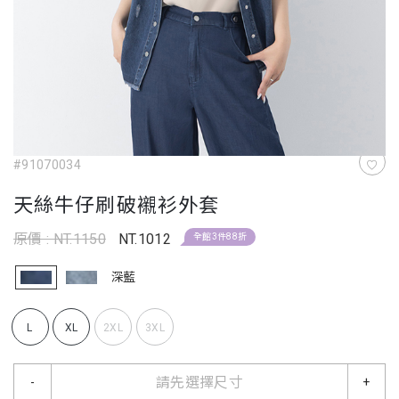
#91070034
天絲牛仔刷破襯衫外套
原價 : NT.1150
NT.1012
全館3件88折
深藍
L
XL
2XL
3XL
請先選擇尺寸
-
+