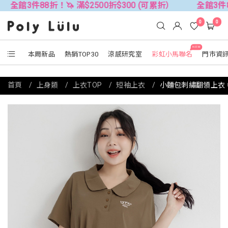
件88折！🦄 滿$2500折$300 (可累折）
全館3件88折！🦄
0
0
NEW
本周新品
熱銷TOP30
涼感研究室
彩虹小馬聯名
門市資
首頁
上身類
上衣TOP
短袖上衣
小麵包刺繡翻領上衣