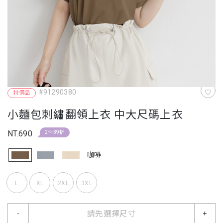
#91290380
特價品
小麵包刺繡翻領上衣 中大尺碼上衣
NT.690
2件39折
咖啡
L
XL
2XL
3XL
請先選擇尺寸
-
+