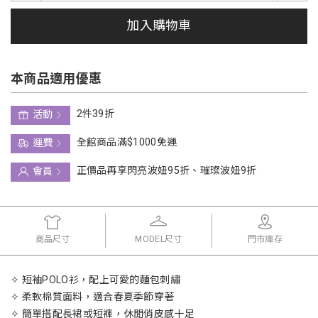
加入購物車
本商品適用優惠
2件39折
活動
全館商品滿$1000免運
運費
正價品再享閃亮波妞95折、璀璨波妞9折
會員
商品尺寸
MODEL尺寸
門市庫存
✧ 短袖POLO衫，配上可愛的麵包刺繡
✧ 柔軟棉質面料，適合春夏季節穿著
✧ 簡單搭配長裙或短褲，休閒俏皮感十足