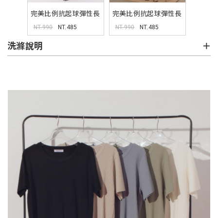
完美比例抗起球彈性長
完美比例抗起球彈性長
褲(一般版)
褲(長版)
NT.990
NT.485
NT.990
NT.485
洗滌說明