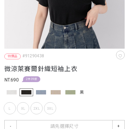
#91290438
特價品
微涼萊賽爾針織短袖上衣
NT.690
2件39折
黑
L
XL
2XL
3XL
請先選擇尺寸
-
+