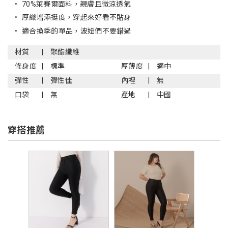
•
70%萊賽爾面料，親膚且微涼透氣
•
厚織增添挺度，穿起來好看不貼身
•
適合換季的單品，波妞們不要錯過
材質
聚酯纖維
修身度
標準
厚薄度
適中
彈性
彈性佳
內裡
無
口袋
無
產地
中國
穿搭推薦