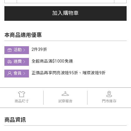
加入購物車
本商品適用優惠
2件39折
活動
全館商品滿$1000免運
運費
正價品再享閃亮波妞95折、璀璨波妞9折
會員
商品尺寸
試穿報告
門市庫存
商品資訊