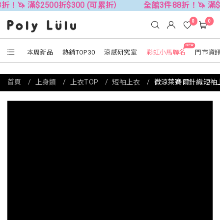
2500折$300 (可累折）
全館3件88折！🦄 滿$2500折$3
0
0
NEW
本周新品
熱銷TOP30
涼感研究室
彩虹小馬聯名
門市資
首頁
上身類
上衣TOP
短袖上衣
微涼萊賽爾針織短袖