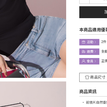
本商品適用優
2件
活動
全館
運費
正
會員
商品尺寸
商品資訊
•
前領片自然垂