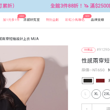
全館3件88折！🦄 滿$2500折$300 (可
NEW
NEW
加1元多1件
涼感研究室
特別企劃
彩虹小馬聯名
品牌支線
感兩穿短袖設計上衣 MUA
#91290
特價品
性感兩穿短
原價 : NT.650
L
XL
2X
-