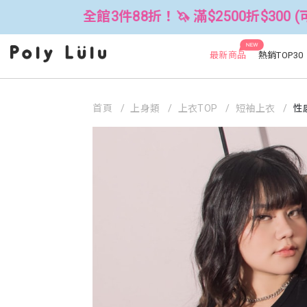
全館3件88折！🦄 滿$2500折$300 (可累折）
NEW
最新商品
熱銷TOP30
首頁
上身類
上衣TOP
短袖上衣
性