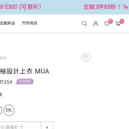
累折）
全館3件88折！🦄 滿$2500折$
0
0
全館商品
門市資訊
440
袖設計上衣 MUA
NT.254
2件39折
黑
L
3XL
請先選擇尺寸
+