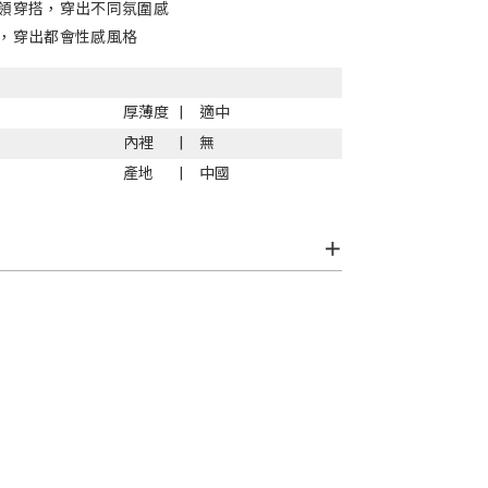
領穿搭，穿出不同氛圍感
，穿出都會性感風格
厚薄度
適中
內裡
無
產地
中國