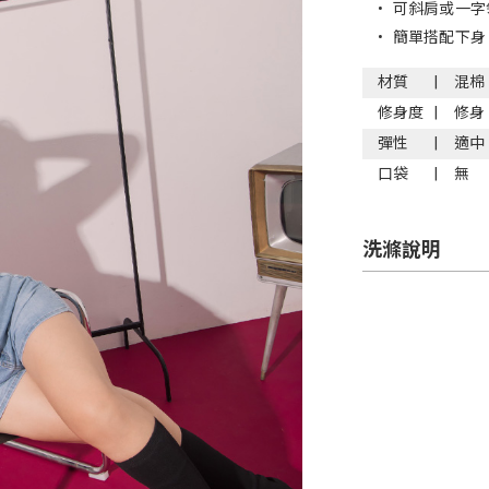
•
可斜肩或一字
•
簡單搭配下身
材質
混棉
修身度
修身
彈性
適中
口袋
無
洗滌說明