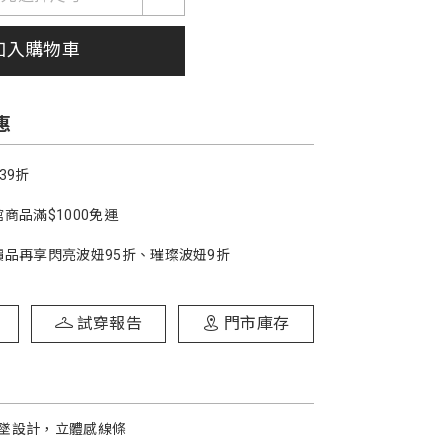
加入購物車
惠
39折
商品滿$1000免運
價品再享閃亮波妞95折、璀璨波妞9折
試穿報告
門市庫存
墜設計，立體感線條