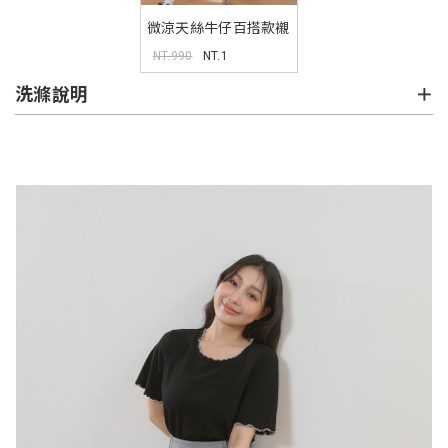
微涼天絲牛仔百搭款襯
衫
NT.990
NT.1
洗滌說明