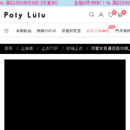
0折$300 (可累折）
全館3件88折！🦄 滿$2500折$300 
0
0
NEW
本周新品
熱銷TOP30
涼感研究室
彩虹小馬聯名
門市資
首頁
上身類
上衣TOP
短袖上衣
可愛木耳邊百搭坑條