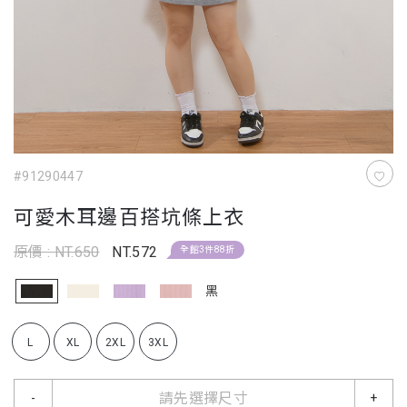
#91290447
可愛木耳邊百搭坑條上衣
原價 : NT.650
NT.572
全館3件88折
黑
L
XL
2XL
3XL
請先選擇尺寸
-
+