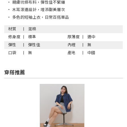
•
親膚坑條布料，彈性佳不緊繃
•
木耳滾邊設計，增添甜美層次
•
多色的短袖上衣，日常百搭單品
材質
混棉
修身度
標準
厚薄度
適中
彈性
彈性佳
內裡
無
口袋
無
產地
中國
穿搭推薦