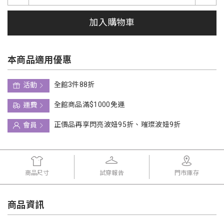
加入購物車
本商品適用優惠
全館3件88折
活動
全館商品滿$1000免運
運費
正價品再享閃亮波妞95折、璀璨波妞9折
會員
商品尺寸
試穿報告
門市庫存
商品資訊