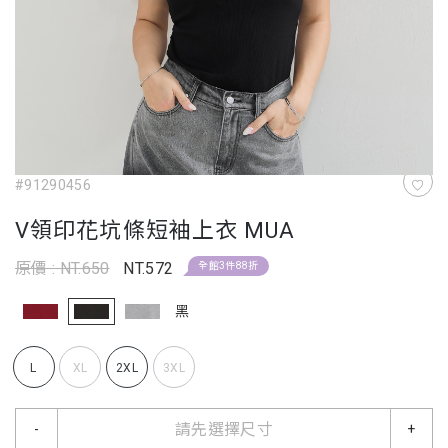
#91290456
V領印花坑條短袖上衣 MUA
原價 : NT.650
NT.572
全館3件88折
黑
L
XL
2XL
3XL
請先選擇尺寸
-
+