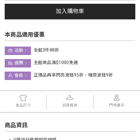
加入購物車
本商品適用優惠
全館3件88折
活動
全館商品滿$1000免運
運費
正價品再享閃亮波妞95折、璀璨波妞9折
會員
商品尺寸
試穿報告
門市庫存
商品資訊
•
V領設計修飾臉型線條