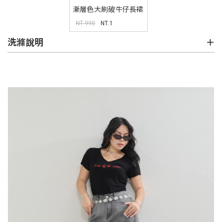
漸層色大刷破牛仔長裙
MUA
NT.990
NT.1
洗滌說明