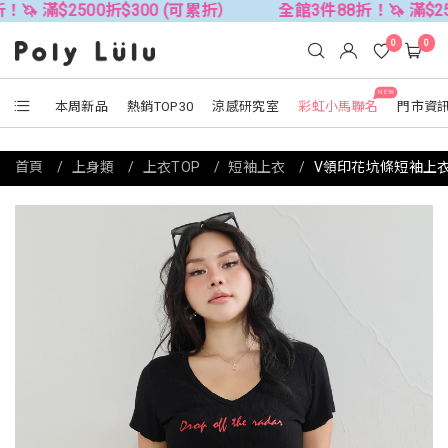
2500折$300 (可累折）
全館3件88折！🦄 滿$2500折$3
0
0
NEW
本周新品
熱銷TOP30
涼感研究室
彩虹小馬聯名
門市資
首頁
上身類
上衣TOP
短袖上衣
V領印花坑條短袖上衣