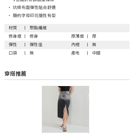
•
坑條布面彈性貼合舒適
•
簡約字母印花隨性有型
材質
聚酯纖維
修身度
修身
厚薄度
厚
彈性
彈性佳
內裡
無
口袋
無
產地
中國
穿搭推薦