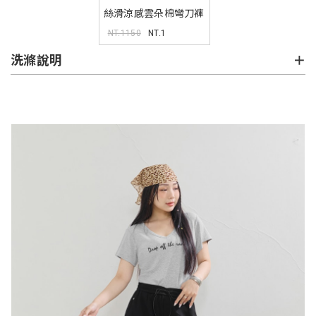
絲滑涼感雲朵棉彎刀褲
MUA
NT.1150
NT.1
洗滌說明