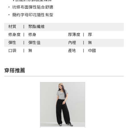
•
坑條布面彈性貼合舒適
•
簡約字母印花隨性有型
材質
聚酯纖維
修身度
修身
厚薄度
厚
彈性
彈性佳
內裡
無
口袋
無
產地
中國
穿搭推薦