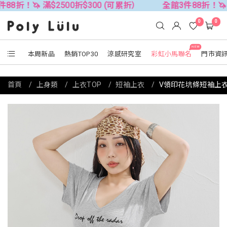
 滿$2500折$300 (可累折）
全館3件88折！🦄 滿$250
0
0
NEW
本周新品
熱銷TOP30
涼感研究室
彩虹小馬聯名
門市資
首頁
上身類
上衣TOP
短袖上衣
V領印花坑條短袖上衣