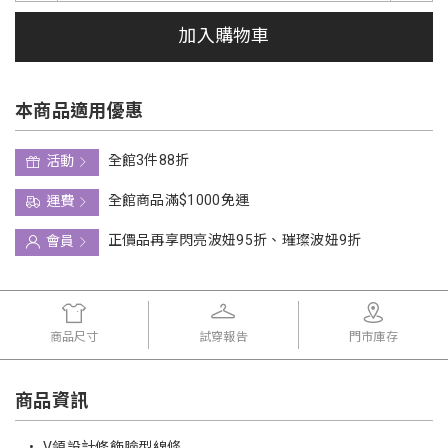
加入購物車
本商品適用優惠
全館3件88折
活動
全館商品滿$1000免運
運費
正價品再享閃亮波妞95折、璀璨波妞9折
會員
商品尺寸
試穿報告
門市庫存
商品資訊
•
V領設計修飾臉型線條