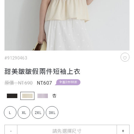
#91290463
甜美皺皺假兩件短袖上衣
原價 : NT.690
NT.607
全館3件88折
杏
L
XL
2XL
3XL
請先選擇尺寸
-
+