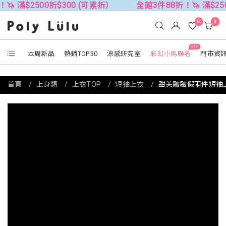
500折$300 (可累折）
全館3件88折！🦄 滿$2500折$30
0
0
NEW
本周新品
熱銷TOP30
涼感研究室
彩虹小馬聯名
門市資
首頁
上身類
上衣TOP
短袖上衣
甜美皺皺假兩件短袖