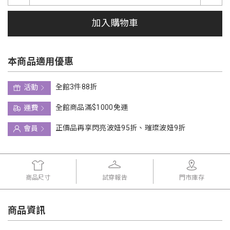
加入購物車
本商品適用優惠
全館3件88折
活動
全館商品滿$1000免運
運費
正價品再享閃亮波妞95折、璀璨波妞9折
會員
商品尺寸
試穿報告
門市庫存
商品資訊