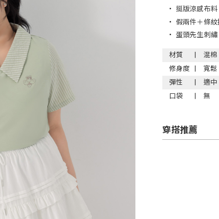
•
挺版涼感布料
•
假兩件＋條紋
•
蛋頭先生刺繡
材質
混棉
修身度
寬鬆
彈性
適中
口袋
無
穿搭推薦