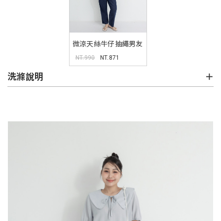
微涼天絲牛仔抽繩男友
褲
NT.990
NT.871
洗滌說明