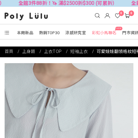
館3件88折！🦄 滿$2500折$300 (可累折）
全館3件88折！
0
0
NEW
本周新品
熱銷TOP30
涼感研究室
彩虹小馬聯名
門市資
首頁
上身類
上衣TOP
短袖上衣
可愛娃娃翻領格紋短