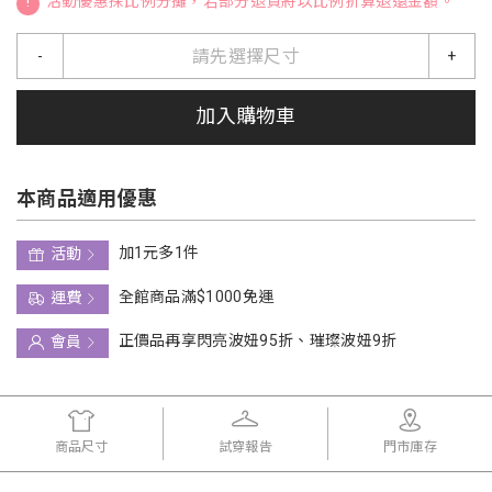
!
活動優惠採比例分攤，若部分退貨將以比例折算退還金額。
請先選擇尺寸
-
+
加入購物車
本商品適用優惠
加1元多1件
活動
全館商品滿$1000免運
運費
正價品再享閃亮波妞95折、璀璨波妞9折
會員
商品尺寸
試穿報告
門市庫存