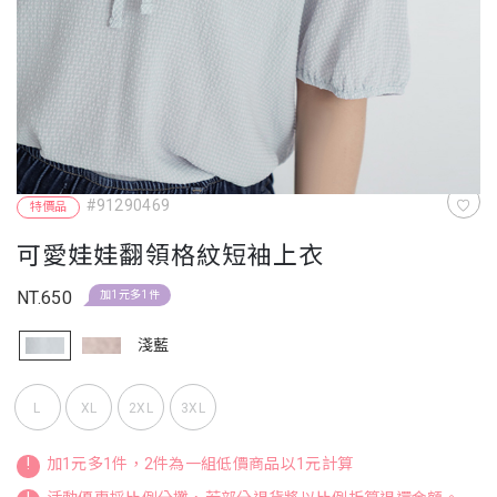
#91290469
特價品
可愛娃娃翻領格紋短袖上衣
NT.650
加1元多1件
淺藍
L
XL
2XL
3XL
!
加1元多1件，2件為一組低價商品以1元計算