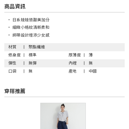
商品資訊
•
日系娃娃領甜美加分
•
細緻小格紋清新柔和
•
綁帶設計增添少女感
材質
聚酯纖維
修身度
標準
厚薄度
薄
彈性
無彈
內裡
無
口袋
無
產地
中國
穿搭推薦