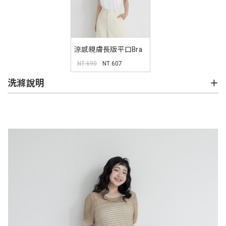
涼感親膚長版平口Bra
背心 Pobra
NT.690
NT.607
洗滌說明