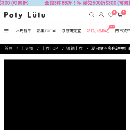
可累折）
全館3件88折！🦄 滿$2500折$300 (可累折）
0
0
NEW
本周新品
熱銷TOP30
涼感研究室
彩虹小馬聯名
門市資
首頁
上身類
上衣TOP
短袖上衣
夏日鏤空多色短袖針