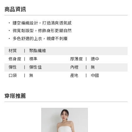
商品資訊
•
鏤空編織設計，打造清爽透氣感
•
微寬鬆版型，修飾身形更顯自然
•
多色舒適的上衣，親膚不刺癢
材質
聚酯纖維
修身度
標準
厚薄度
適中
彈性
彈性佳
內裡
無
口袋
無
產地
中國
穿搭推薦