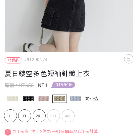
#91290474
特價品
夏日鏤空多色短袖針織上衣
原價 : NT.650
NT.1
加1元多1件
奶茶杏
L
XL
2XL
3XL
4XL
!
加1元多1件，2件為一組低價商品以1元計算