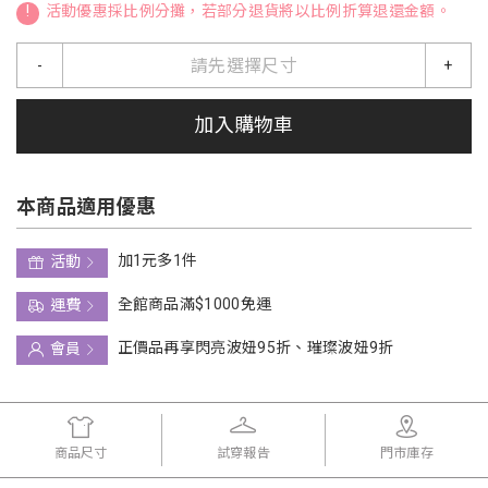
!
活動優惠採比例分攤，若部分退貨將以比例折算退還金額。
請先選擇尺寸
-
+
加入購物車
本商品適用優惠
加1元多1件
活動
全館商品滿$1000免運
運費
正價品再享閃亮波妞95折、璀璨波妞9折
會員
商品尺寸
試穿報告
門市庫存