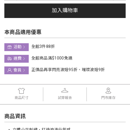
加入購物車
本商品適用優惠
全館3件88折
活動
全館商品滿$1000免運
運費
正價品再享閃亮波妞95折、璀璨波妞9折
會員
商品尺寸
試穿報告
門市庫存
商品資訊
•
立體小花刺繡，打造浪漫仙氣感