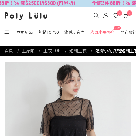
滿$2500折$300 (可累折）
全館3件88折！🦄 滿$2500折
0
0
NEW
本周新品
熱銷TOP30
涼感研究室
彩虹小馬聯名
門市資
首頁
上身類
上衣TOP
短袖上衣
透膚小花菱格短袖上衣 