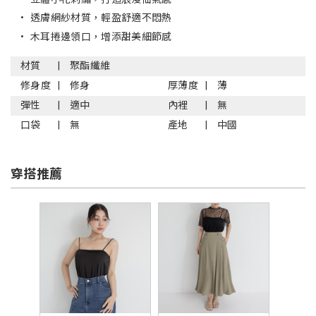
•
透膚網紗材質，輕盈舒適不悶熱
•
木耳捲邊領口，增添甜美細節感
材質
聚酯纖維
修身度
修身
厚薄度
薄
彈性
適中
內裡
無
口袋
無
產地
中國
穿搭推薦