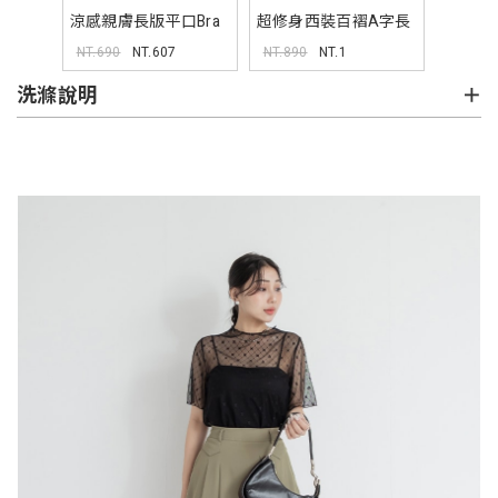
涼感親膚長版平口Bra
超修身西裝百褶A字長
背心 Pobra
裙 MISS
NT.690
NT.607
NT.890
NT.1
洗滌說明