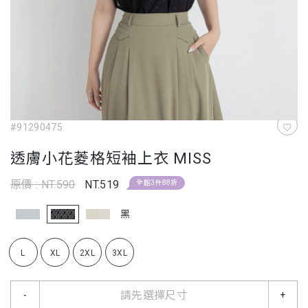
#91290475
透膚小花菱格短袖上衣 MISS
原價 : NT.590
NT.519
全館3件88折
黑
L
XL
2XL
3XL
請先選擇尺寸
-
+